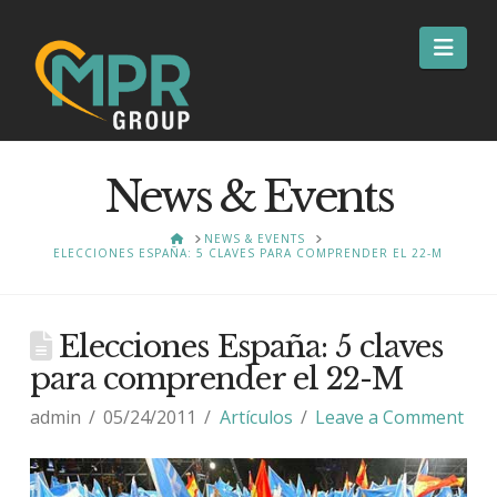
Nav
News & Events
HOME
NEWS & EVENTS
ELECCIONES ESPAÑA: 5 CLAVES PARA COMPRENDER EL 22-M
Elecciones España: 5 claves
para comprender el 22-M
admin
05/24/2011
Artículos
Leave a Comment