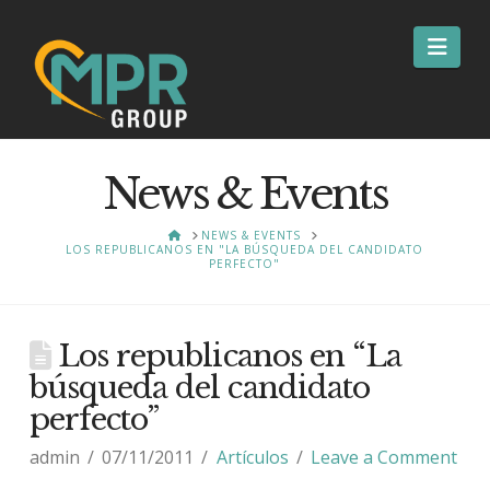
Nav
News & Events
HOME
NEWS & EVENTS
LOS REPUBLICANOS EN "LA BÚSQUEDA DEL CANDIDATO
PERFECTO"
Los republicanos en “La
búsqueda del candidato
perfecto”
admin
07/11/2011
Artículos
Leave a Comment