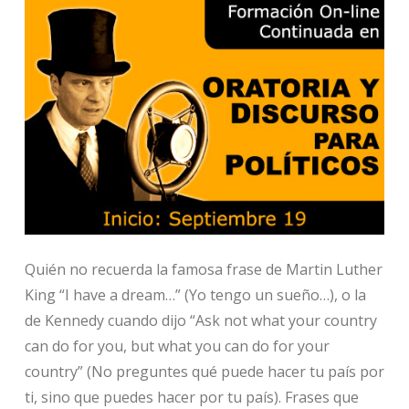
Quién no recuerda la famosa frase de Martin Luther
King “I have a dream…” (Yo tengo un sueño…), o la
de Kennedy cuando dijo “Ask not what your country
can do for you, but what you can do for your
country” (No preguntes qué puede hacer tu país por
ti, sino que puedes hacer por tu país). Frases que