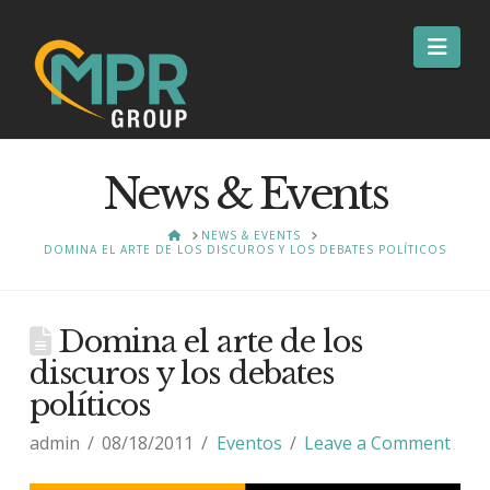
Nav
News & Events
HOME
NEWS & EVENTS
DOMINA EL ARTE DE LOS DISCUROS Y LOS DEBATES POLÍTICOS
Domina el arte de los
discuros y los debates
políticos
admin
08/18/2011
Eventos
Leave a Comment