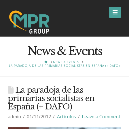
Nav
News & Events
HOME
NEWS & EVENTS
LA PARADOJA DE LAS PRIMARIAS SOCIALISTAS EN ESPAÑA (+ DAFO)
La paradoja de las
primarias socialistas en
España (+ DAFO)
admin
01/11/2012
Artículos
Leave a Comment