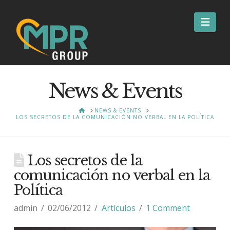
Nav
News & Events
HOME
NEWS & EVENTS
LOS SECRETOS DE LA COMUNICACIÓN NO VERBAL EN LA POLÍTICA
Los secretos de la
comunicación no verbal en la
Política
admin
02/06/2012
Artículos
1 Comment