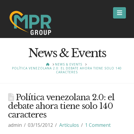
Nav
News & Events
HOME
NEWS & EVENTS
POLÍTICA VENEZOLANA 2.0: EL DEBATE AHORA TIENE SOLO 140
CARACTERES
Política venezolana 2.0: el
debate ahora tiene solo 140
caracteres
admin
03/15/2012
Artículos
1 Comment