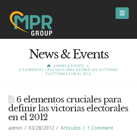
Nav
News & Events
HOME
NEWS & EVENTS
6 ELEMENTOS CRUCIALES PARA DEFINIR LAS VICTORIAS
ELECTORALES EN EL 2012
6 elementos cruciales para
definir las victorias electorales
en el 2012
admin
03/28/2012
Artículos
1 Comment