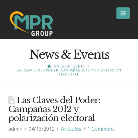
Nav
News & Events
HOME
NEWS & EVENTS
LAS CLAVES DEL PODER: CAMPAÑAS 2012 Y POLARIZACIÓN
ELECTORAL
Las Claves del Poder:
Campañas 2012 y
polarización electoral
admin
04/13/2012
Artículos
1 Comment