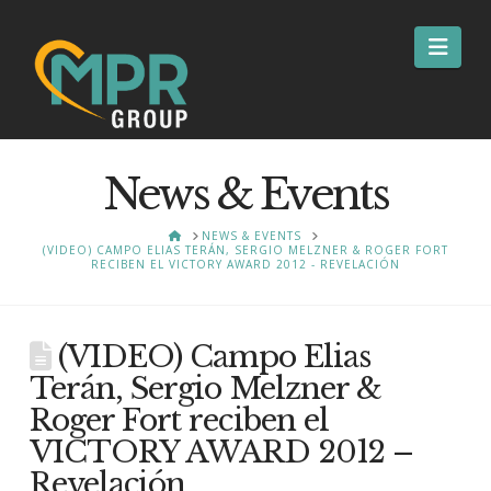
Nav
News & Events
HOME
NEWS & EVENTS
(VIDEO) CAMPO ELIAS TERÁN, SERGIO MELZNER & ROGER FORT
RECIBEN EL VICTORY AWARD 2012 - REVELACIÓN
(VIDEO) Campo Elias
Terán, Sergio Melzner &
Roger Fort reciben el
VICTORY AWARD 2012 –
Revelación