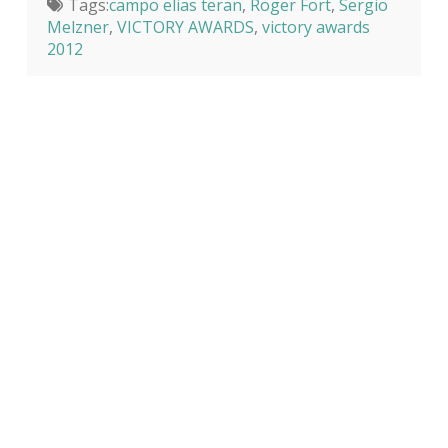
Tags:
campo elias teran
,
Roger Fort
,
Sergio
Melzner
,
VICTORY AWARDS
,
victory awards
2012