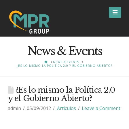
Nav
News & Events
HOME
NEWS & EVENTS
¿ES LO MISMO LA POLÍTICA 2.0 Y EL GOBIERNO ABIERTO?
¿Es lo mismo la Política 2.0
y el Gobierno Abierto?
admin
05/09/2012
Artículos
Leave a Comment