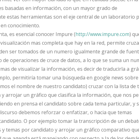
es basadas en información, con un mayor grado de
nte estas herramientas son el eje central de un laboratorio 
 en conocimiento.
ta, es esencial conocer Impure (
http://www.impure.com
) qu
 visualización mas completa que hay en la red, permite cruz
eden ser tomados de un numero igualmente grande de fuent
o de operaciones de cruce de datos, a lo que se suma un n
as de visualizar la información, es decir de traducirla a gráf
mplo, permitiría
tomar una búsqueda en google news sobre
os el nombre de nuestro candidato) cruzar con la lista de 
 arrojar un gráfico que clasifica la información, que nos pe
iendo en prensa el candidato sobre cada tema particular, y 
discurso debemos reforzar o enfatizar, o hacia que temas
candidato. O por ejemplo tomar la transcripción de un debat
 y temas por candidato y arrojar un gráfico comparativo qu
d que agenda está manejando con respecto a la de los demás