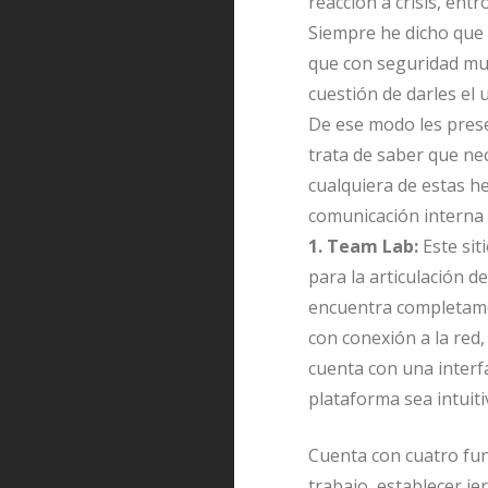
reacción a crisis, entr
Siempre he dicho que l
que con seguridad muc
cuestión de darles el
De ese modo les prese
trata de saber que nec
cualquiera de estas h
comunicación interna 
1. Team Lab:
Este sit
para la articulación d
encuentra completamen
con conexión a la red,
cuenta con una interf
plataforma sea intuiti
Cuenta con cuatro fun
trabajo, establecer je