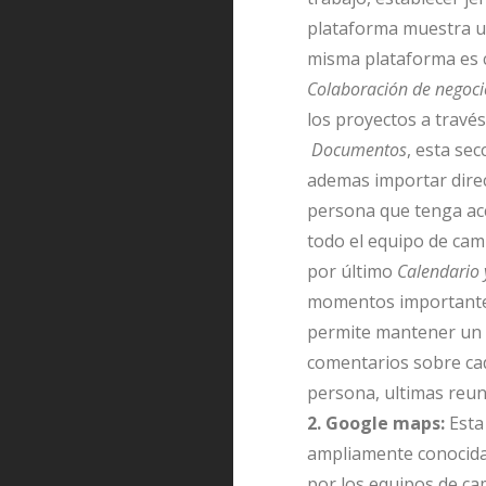
plataforma muestra una
misma plataforma es c
Colaboración de negoci
los proyectos a través 
Documentos
, esta se
ademas importar direc
persona que tenga acc
todo el equipo de ca
por último
Calendario
momentos importantes
permite mantener un d
comentarios sobre cad
persona, ultimas reun
2. Google maps:
Esta
ampliamente conocida 
por los equipos de cam