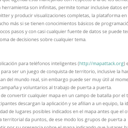
a herramienta son infinitas, permite tomar inclusive datos e
itter y producir visualizaciones completas, la plataforma en
cho más si se tienen conocimientos básicos de programació
ocos pasos y con casi cualquier fuente de datos se puede t
a toma de decisiones sobre cualquier tema.
plicación para teléfonos inteligentes (
http://mapattack.org
) 
para ser un juego de conquista de territorio, inclusive la ha
n del mundo real, sin embargo puede ser muy útil al mom
 campaña y voluntarios al trabajo de puerta a puerta.
 de convertir cualquier mapa en un campo de batalla por el t
ipantes descargan la aplicación y se afilian a un equipo, la i
idad de lugares posibles indicados en el mapa antes que el o
a territorial da puntos, de ese modo los grupos de puerta a
ir por su presencia sobre el mapa indicando que lugares h