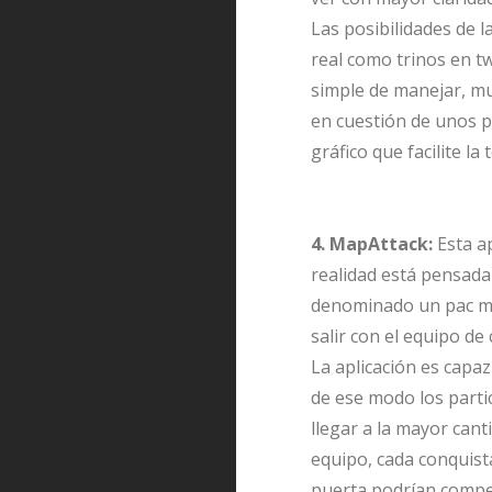
Las posibilidades de l
real como trinos en tw
simple de manejar, mu
en cuestión de unos p
gráfico que facilite l
4. MapAttack:
Esta a
realidad está pensada 
denominado un pac ma
salir con el equipo de
La aplicación es capaz
de ese modo los partic
llegar a la mayor cant
equipo, cada conquist
puerta podrían compet