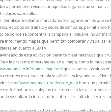
lica permitiendo visualizar aquellos lugares que se han visi
iculares sobre ellos.
e identificar mediante marcadores los lugares en los que se
rios, equipos de trabajo y sedes de campaña, permitiendo h
o de dónde se concentra la campaña e inclusive incluir mar
ra ir formando mapas que permitan comparar y visualizar s
idades en cuanto a GOTV.
 avanzado de esta aplicación permite crear mashups que cr
ña y la presente directamente en el mapa, como lo muestra
/www.mapmash.
in/obama_map.html
que visualiza los sitios e
recientes discursos en plaza pública incluyendo un vídeo d
lador
http://www.
mapmash.in/election_map.html
que permitía
 conformaban los colegios electorales en las elecciones de
tando visualizar la información sobre el resultado electoral 
ioné en un principio, la creatividad es el limite de uso de e