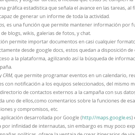
 gráfica estadística que señala el avance en las tareas, al fi
apaz de generar un informe de toda la actividad.
os,
es una función que permite mantener información por f
de blogs, wikis, galerias de fotos, y chat.
cción permite importar documentos en casi cualquier formato
tamente desde google docs, estos quedan a disposición de 
eso a la plataforma, agilizando así la búsqueda de informac
mpaña.
 y CRM,
que permite programar eventos en un calendario, re
 con notificación a los equipos seleccionados, del mismo 
irectorio de contactos externos a la campaña con sus datos
a uno de ellos,como comentarios sobre la funciones de esa
iones y compromisos, etc.
 aplicación desarrollada por Google (
http://maps.google.es
)
por infinidad de internautas, sin embargo es muy poco ex
pañas políticas, ofrece la ventaja de crear itinerarios de via