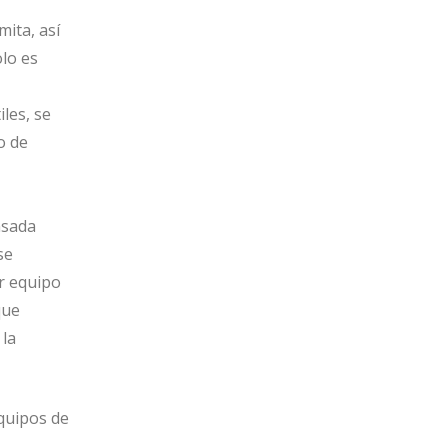
mita, así
lo es
les, se
o de
nsada
se
r equipo
que
 la
equipos de