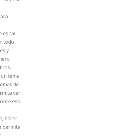
para
e es tal
ar todo
es y
umero
icos.
 un tema
temas de
rmita ver
sobre eso
e, hacer
e permita
.