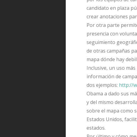
candidato en plaza púb
crear anotaciones part
Por otra parte permit
presencia con volunta
seguimiento geográfic
de otras campañas pa
mapa dónde hay debil
Inclusive, un uso más
información de campa
dos ejemplos:
http:/
Obama a dado sus más 
y del mismo desarrol
sobre el mapa como se
Estados Unidos, facili
estados.
Por último y cómo menc