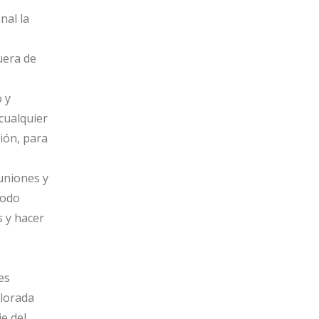
nal la
uera de
 y
cualquier
ión, para
uniones y
modo
 y hacer
 es
plorada
je del