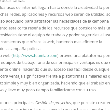
o otras tantas.
os usos de internet llegan hasta donde la creatividad lo per
has redes, aplicaciones y recursos web serán de utilidad, so
 uso adecuado para satisfacer las necesidades de la campaña.
nto esta corta reseña de los recursos que considero más úti
esidades tiene el equipo de trabajo y poder sugerirles el us
erramientas que ofrece la web, haciendo mas eficiente la
de la campaña política.
io web (
http://www.teamlab.com
)
provee una plataforma pe
e equipos de trabajo, una de sus principales ventajas es que 
te online, haciendo que su acceso sea fácil desde cualquie
 otra ventaja significativa frente a plataformas similares es 
az simple y muy bien organizada, haciendo que el trabajo en
vo y lleve muy poco tiempo familiarizarse con su uso.
ciones principales:
Gestión
de proyectos
, que permite crear 
rarquías, y asignar tareas, a medida que estas se cumplen la