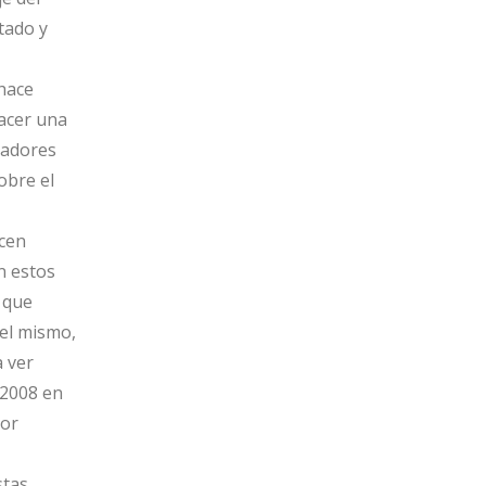
tado y
 hace
acer una
cadores
obre el
ucen
n estos
n que
el mismo,
 ver
 2008 en
por
stas