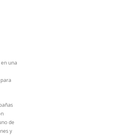
 en una
 para
mpañas
ón
tuno de
ones y