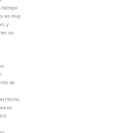
n tiempo
 si es muy
n, y
ener un
en
n
ento de
erritorio,
dea es
tro
an