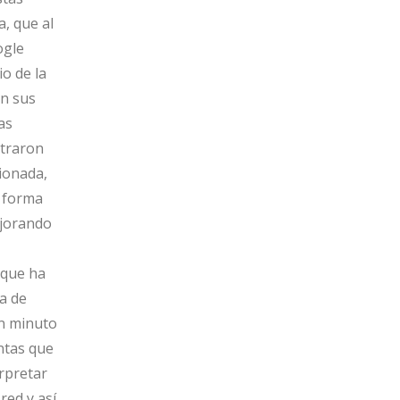
, que al
ogle
o de la
on sus
as
ntraron
ionada,
e forma
ejorando
 que ha
ia de
en minuto
ntas que
erpretar
red y así