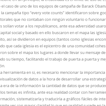
o el caso de uno de los equipos de campaña de Barack Obama
e la campaña tipo “every vote counts” identificaron sobre go
ectorales que no contaban con ningún voluntario o funcionari
solían votar a los republicanos, ante esa adversidad usar
pital social y basado en ello buscaron en el mapa las iglesi
ito, así se dividieron en equipos (tantos como iglesias enco
do que cada iglesia es el epicentro de una comunidad cohes
aron sobre el mapa los lugares a donde llevar su mensaje d
do su tiempo, facilitando el trabajo de puerta a puerta y m
ón.
la herramienta en si, es necesario mencionar la importancia
visualización de datos a la hora de desarrollar una estrateg
a era de la información la cantidad de datos que se produc
los temas es infinita, ante esa realidad contar con herramie
mación, sistematizarla y traducirla a gráficos fáciles de int
mite ver con mayor claridad lo que en realidad sucede en la 