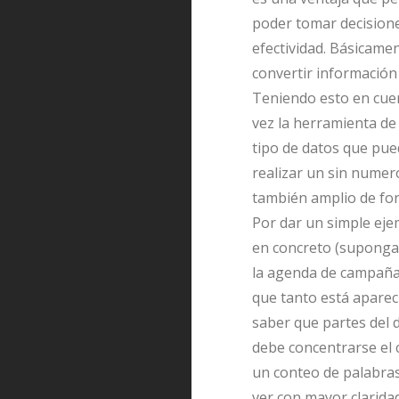
poder tomar decision
efectividad. Básicame
convertir información
Teniendo esto en cuen
vez la herramienta de
tipo de datos que pu
realizar un sin numer
también amplio de form
Por dar un simple eje
en concreto (supongam
la agenda de campaña y
que tanto está aparec
saber que partes del 
debe concentrarse el 
un conteo de palabras
ver con mayor clarida