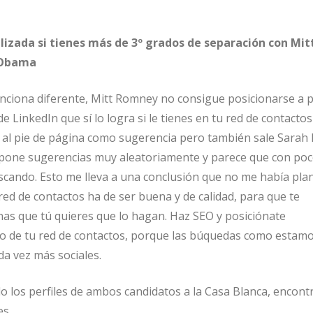
lizada si tienes más de 3º grados de separación con Mit
 Obama
unciona diferente, Mitt Romney no consigue posicionarse a 
 LinkedIn que sí lo logra si le tienes en tu red de contacto
al pie de página como sugerencia pero también sale Sarah 
pone sugerencias muy aleatoriamente y parece que con poco
scando. Esto me lleva a una conclusión que no me había pla
red de contactos ha de ser buena y de calidad, para que te
as que tú quieres que lo hagan. Haz SEO y posiciónate
 de tu red de contactos, porque las búquedas como estam
a vez más sociales.
o los perfiles de ambos candidatos a la Casa Blanca, encon
es.