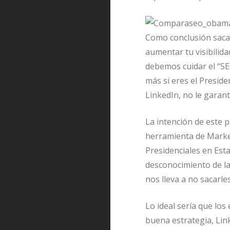
Como conclusión sacar
aumentar tu visibilida
debemos cuidar el “SE
más si eres el Presi
LinkedIn, no le garant
La intención de este 
herramienta de Market
Presidenciales en Est
desconocimiento de l
nos lleva a no sacarle
Lo ideal sería que lo
buena estrategia, Link