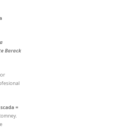
a
la
te Barack
jor
ofesional
scada =
 Romney.
e