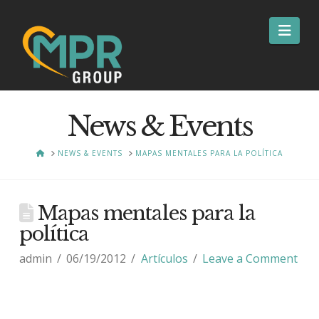
Nav
News & Events
HOME
NEWS & EVENTS
MAPAS MENTALES PARA LA POLÍTICA
Mapas mentales para la
política
admin
06/19/2012
Artículos
Leave a Comment