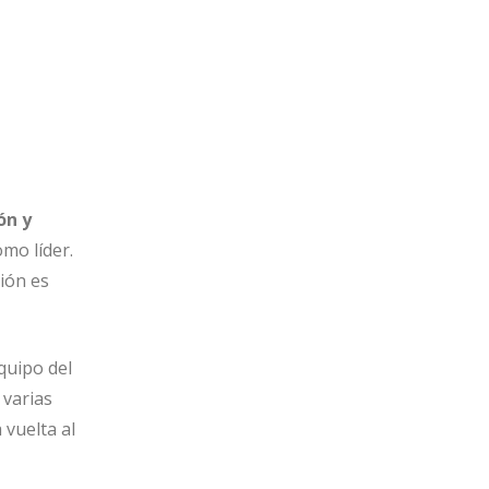
ón y
mo líder.
ión es
quipo del
 varias
vuelta al