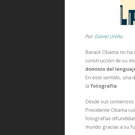
Por:
Daniel Ureña
Barack Obama no ha de
construcción de su ima
dominio del lenguaj
En este sentido, una 
la
fotografía
.
Desde sus comienzos c
Presidente Obama cuid
fotografías difundida
mundo gracias a su fu