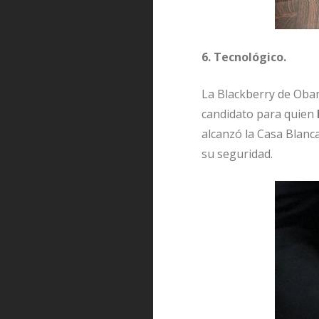
6. Tecnológico.
La Blackberry de Obam
candidato para quien
alcanzó la Casa Blanc
su seguridad.