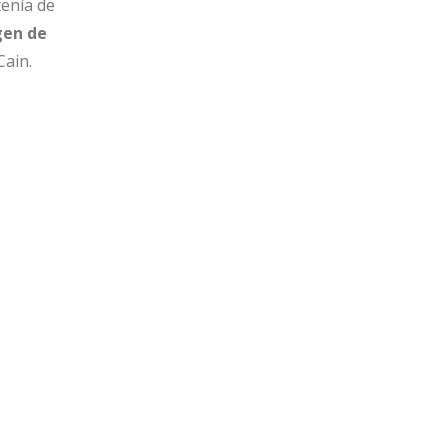
tenía de
gen de
Cain.