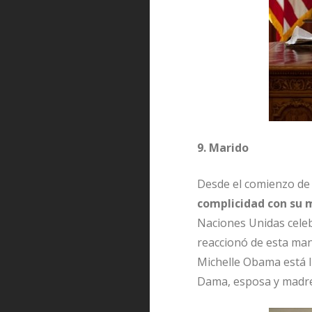
9. Marido
Desde el comienzo de 
complicidad con su 
Naciones Unidas celeb
reaccionó de esta man
Michelle Obama está 
Dama, esposa y madre