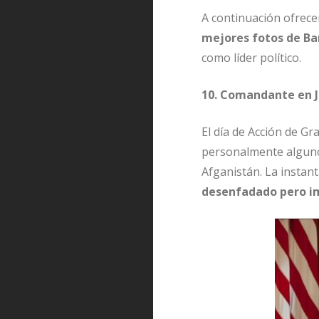
A continuación ofrece
mejores fotos de B
como líder político.
10. Comandante en J
El día de Acción de Gr
personalmente algunos
Afganistán. La insta
desenfadado pero im