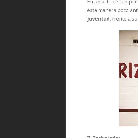
En un acto de campaña
esta manera poco ante
juventud
, frente a 