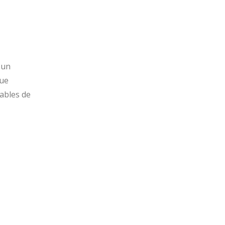
 un
que
ables de