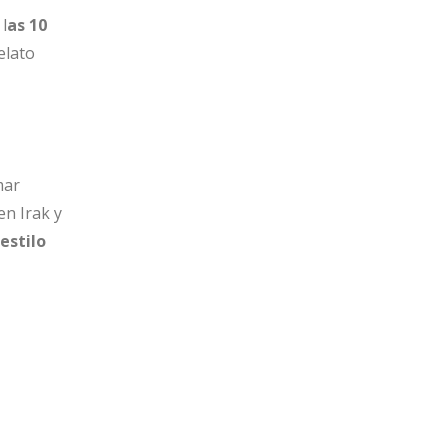
l
as 10
elato
mar
n Irak y
estilo