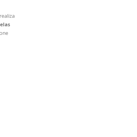
realiza
uelas
pone