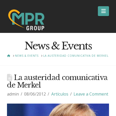
Nav
News & Events
HOME
NEWS & EVENTS
LA AUSTERIDAD COMUNICATIVA DE MERKEL
La austeridad comunicativa
de Merkel
admin
08/06/2012
Artículos
Leave a Comment