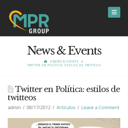
Nav
News & Events
HOME
NEWS & EVENTS
TWITTER EN POLÍTICA: ESTILOS DE TWITTEOS
Twitter en Política: estilos de
twitteos
admin
08/17/2012
Artículos
Leave a Comment