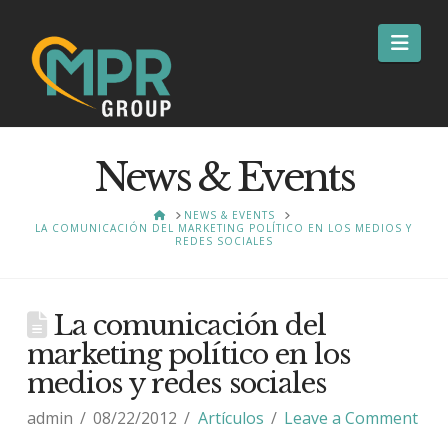
Nav
News & Events
HOME
NEWS & EVENTS
LA COMUNICACIÓN DEL MARKETING POLÍTICO EN LOS MEDIOS Y
REDES SOCIALES
La comunicación del
marketing político en los
medios y redes sociales
admin
08/22/2012
Artículos
Leave a Comment