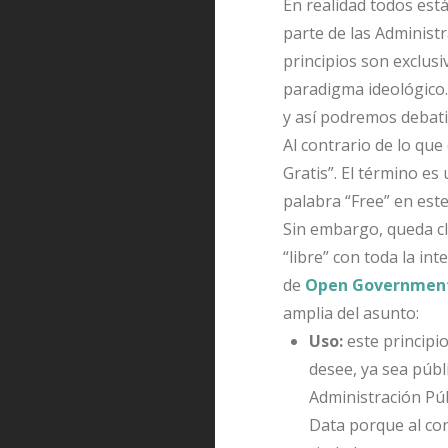
En realidad todos est
parte de las Administr
principios son exclus
paradigma ideológico…
y así podremos debati
Al contrario de lo qu
Gratis”. El término es
palabra “Free” en este
Sin embargo, queda cl
“libre” con toda la int
de
Open Governmen
amplia del asunto:
Uso:
este principio
desee, ya sea públi
Administración Púb
Data porque al con