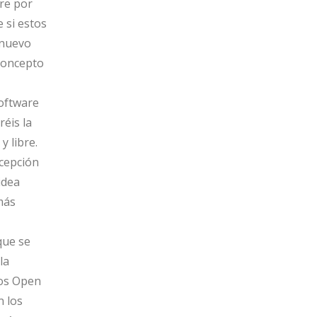
re por
 si estos
 nuevo
concepto
Software
éis la
y libre.
acepción
idea
más
que se
la
los Open
n los