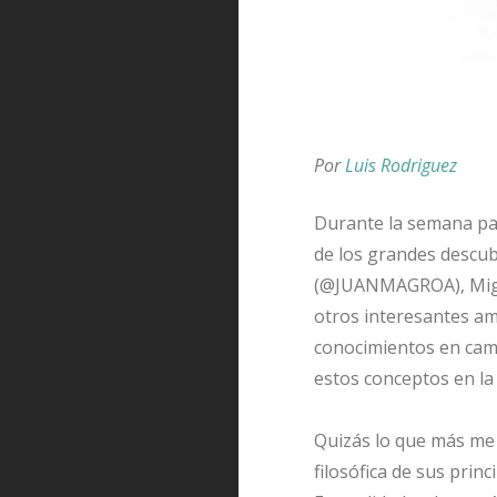
Por
Luis Rodriguez
Durante la semana pas
de los grandes descub
(@JUANMAGROA), Miguel
otros interesantes am
conocimientos en camp
estos conceptos en la
Quizás lo que más me l
filosófica de sus prin