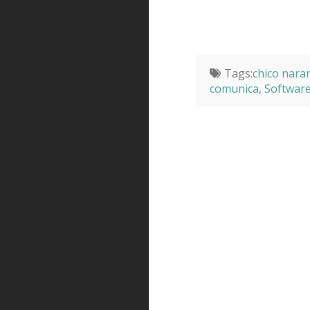
Tags:
chico nara
comunica
,
Software