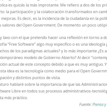
lica es quizás la más improtante. Me refiero a dos de los pr
to: la participación y la colaboración transformados en cam
y mejoras. Es decir, es la incidencia de la ciudadanía en la pol
s valores del Open Government. De momento un poco utópi
uy laxo con el que pretendo hacer una reflexión en torno a d
osofía “Free Software” algo muy específico o es una ideología 
uchos de los paradigmas actuales? y lo más importante ¿Es a
contemporáneo modelo de Gobierno Abierto? Al decir “conte
ción actual de este concepto debido a que es muy antiguo. Y
sta idea es la tecnología como medio para el Open Governm
pación y distintos puntos de vista.
futuro hablaré sobre la importancia de que las Administracio
oftware Libre en todos sus procesos administrativos-tecnoló
ta más práctico.
Fuente:
Piensa 