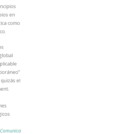
incipios
bios en
ítica como
co.
os
global
plicable
mporáneo”
 quizás el
ent.
nes
gicos
y Comunica