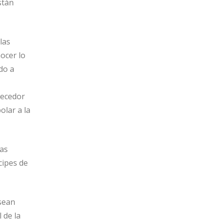
stán
las
nocer lo
do a
uecedor
olar a la
las
cipes de
 sean
 de la