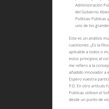
Administración Púb
del Gobierno Abier
Políticas Públicas 
uno de los grande
Este es un análisis m
cuestiones: ¿Es la fil
aplicable a todos o m
estos principios al 
me refiero a la concep
añadido innovador a e
Espero vuestra partici
P.D. En otro artículo 
Públicas utilicen el S
desde un punto de vis