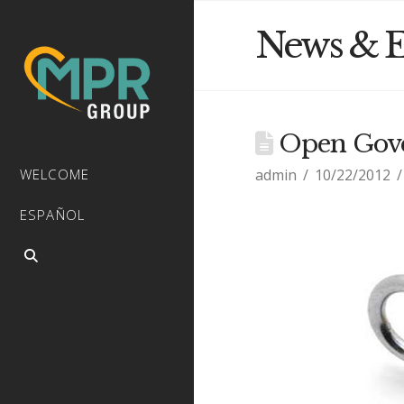
News & E
Open Gove
admin
10/22/2012
WELCOME
ESPAÑOL