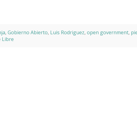
nja
,
Gobierno Abierto
,
Luis Rodriguez
,
open government
,
pi
 Libre