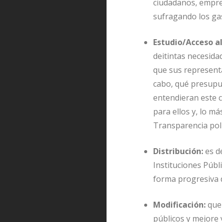
ciudadanos, empres
sufragando los ga
Estudio/
Acceso al
deitintas necesida
que sus representa
cabo, qué presupue
entendieran este 
para ellos y, lo m
Transparencia polí
Distribución:
es de
Instituciones Públ
forma progresiva 
Modificación:
que 
públicos y mejore 