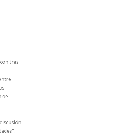
con tres
entre
os
n de
 discusión
tades”.