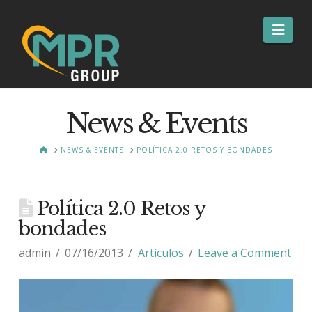
Nav
News & Events
HOME
NEWS & EVENTS
POLÍTICA 2.0 RETOS Y BONDADES
Política 2.0 Retos y
bondades
admin
07/16/2013
Artículos
Leave a Comment