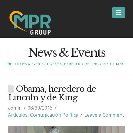
Nav
News & Events
HOME
NEWS & EVENTS
OBAMA, HEREDERO DE LINCOLN Y DE KING
Obama, heredero de
Lincoln y de King
admin
08/30/2013
Artículos
,
Comunicación Política
Leave a Comment