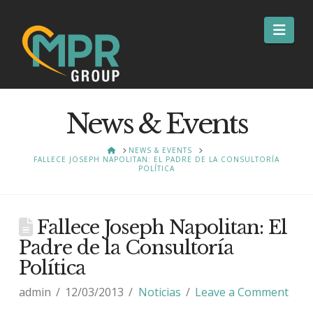
Nav
News & Events
HOME
NEWS & EVENTS
FALLECE JOSEPH NAPOLITAN: EL PADRE DE LA CONSULTORÍA
POLÍTICA
Fallece Joseph Napolitan: El
Padre de la Consultoría
Política
admin
12/03/2013
Noticias
Leave a Comment