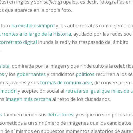
(us) en inglés y son s
elfies
grupales, es decir, fotografías e
s que aparece en la propia foto.
ofoto
ha existido siempre
y los autorretratos como ejercicio 
urrentes a lo largo de la Historia
, ayudado por las redes soci
orretrato digital
inunda la red y ha traspasado del ámbito
.
sista
, dominada por la imagen y que rinde culto a la celebrid
os
y los
gobernantes
y candidatos
políticos
recurren a los
se
ntes jóvenes y sus
formas de comunicarse
, de conversar en l
omoción
y aceptación social al
retratarse igual que miles de 
una
imagen más cercana
al resto de los ciudadanos.
es
también tienen sus
detractores
, y es que no son pocos lo
sometidos a un sinnúmero de imágenes que los candidatos
 de sí mismos en supuestos momentos aleatorios de autent