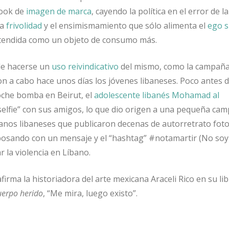
look de
imagen de marca
, cayendo la política en el error de l
la
frivolidad
y el ensimismamiento que sólo alimenta el
ego s
ntendida como un objeto de consumo más.
e hacerse un
uso reivindicativo
del mismo, como la campaña
ron a cabo hace unos días los jóvenes libaneses. Poco antes 
oche bomba en Beirut, el
adolescente libanés Mohamad al
elfie” con sus amigos, lo que dio origen a una pequeña ca
anos libaneses que publicaron decenas de autorretrato foto
 posando con un mensaje y el “hashtag” #notamartir (No soy
r la violencia en Líbano.
 afirma la historiadora del arte mexicana Araceli Rico en su li
uerpo herido
, “Me mira, luego existo”.