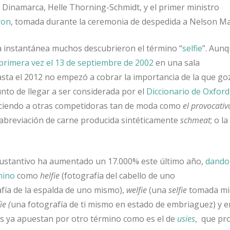
e Dinamarca, Helle Thorning-Schmidt, y el primer ministro
ron
, tomada durante la ceremonia de despedida a Nelson Ma
a instantánea muchos descubrieron el término “
selfie
”. Aunq
primera vez el 13 de septiembre de 2002
en una sala
asta el 2012 no empezó a cobrar la importancia de la que go
unto de llegar a ser considerada por el
Diccionario de Oxford
nciendo a otras competidoras tan de moda como
el provocativ
 abreviación de carne producida sintéticamente
schmeat
; o l
 sustantivo ha aumentado un 17.000% este último año,
dando
mino
como
helfie
(fotografía del cabello de uno
fía de la espalda de uno mismo),
welfie
(una
selfie
tomada mi
ie (
una fotografía de ti mismo en estado de embriaguez) y e
os ya apuestan por otro término como es el de
usies
, que pr