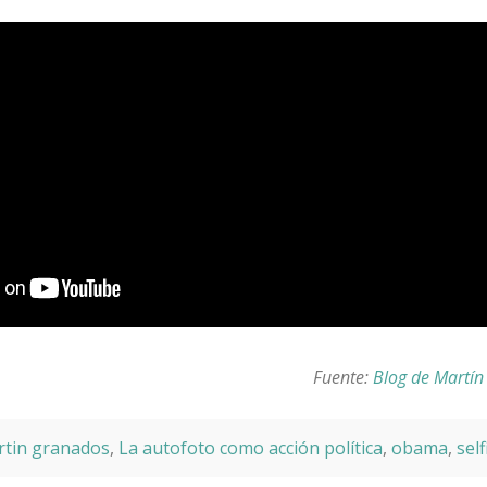
Fuente:
Blog de Martí
rtin granados
,
La autofoto como acción política
,
obama
,
self