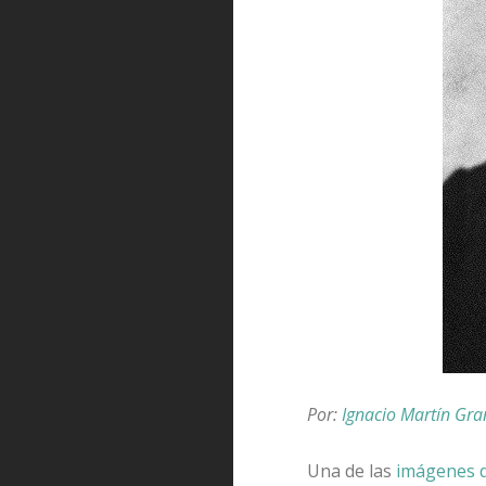
Por:
Ignacio Martín Gr
Una de las
imágenes d