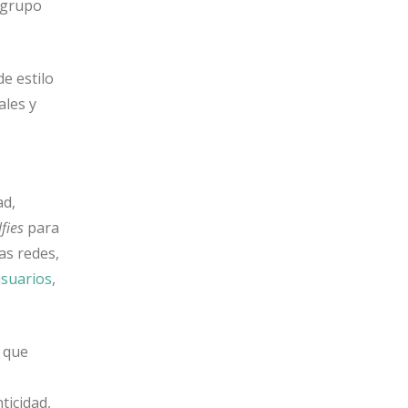
n grupo
de estilo
ales y
ad,
lfies
para
as redes,
usuarios
,
s que
icidad,