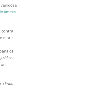
a vanidosa
in límites
 contra
de morir
mpaña de
gráficos
 un
bro
Frida