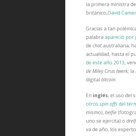
la primera ministra d
británico,
David Came
Gracias a tan polémic
palabra
apareció por 
de
chat
australiana, h
actualidad, hasta el p
de este año 2013
, ve
de
Miley Cirus
twerk;
la
digital
bitcoin
.
En
inglés
, el uso del
otros
spin offs
del tér
mismo),
belfie
(fotogra
uno se ejercita) o
drelf
va de año, los expert