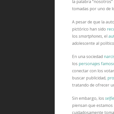
la palabra “nosotros” 
tomadas por uno de lo
A pesar de que la aut
pictórico han sido
rec
los
smartphones
, el
aut
adolescente al político
En una sociedad
narci
los
personajes famos
conectar con los vota
buscar publicidad,
pr
tratando de ofrecer 
Sin embargo, los
selfi
piensan que estamos 
cuidadosamente toman