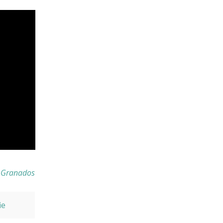
n Granados
ie