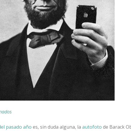
anados
el pasado año
es, sin duda alguna, la
autofoto
de Barack O