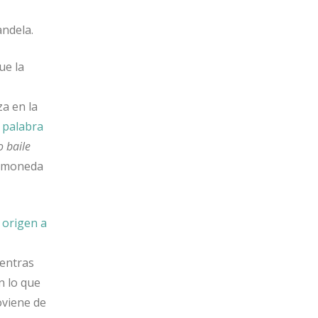
ndela.
ue la
za en la
 palabra
o baile
a moneda
 origen a
entras
n lo que
oviene de