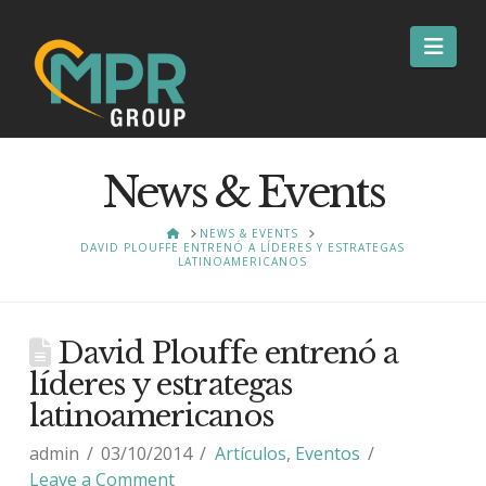
Nav
News & Events
HOME
NEWS & EVENTS
DAVID PLOUFFE ENTRENÓ A LÍDERES Y ESTRATEGAS
LATINOAMERICANOS
David Plouffe entrenó a
líderes y estrategas
latinoamericanos
admin
03/10/2014
Artículos
,
Eventos
Leave a Comment