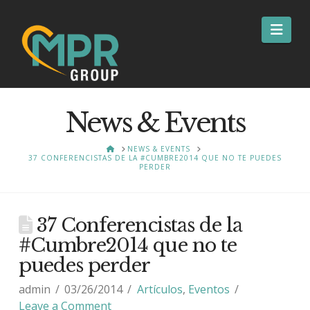
Nav
News & Events
HOME
NEWS & EVENTS
37 CONFERENCISTAS DE LA #CUMBRE2014 QUE NO TE PUEDES
PERDER
37 Conferencistas de la
#Cumbre2014 que no te
puedes perder
admin
03/26/2014
Artículos
,
Eventos
Leave a Comment