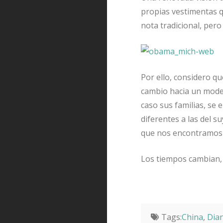
propias vestimentas q
nota tradicional, per
Por ello, considero q
cambio hacia un model
caso sus familias, se
diferentes a las del 
que nos encontramos p
Los tiempos cambian, 
Tags:
China
,
Dia