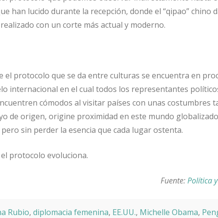
ue han lucido durante la recepción, donde el “qipao” chino d
o realizado con un corte más actual y moderno.
ue el protocolo que se da entre culturas se encuentra en pro
o internacional en el cual todos los representantes político
 encuentren cómodos al visitar países con unas costumbres t
suyo de origen, origine proximidad en este mundo globalizado
ero sin perder la esencia que cada lugar ostenta.
el protocolo evoluciona.
Fuente:
Política 
na Rubio
,
diplomacia femenina
,
EE.UU.
,
Michelle Obama
,
Pen