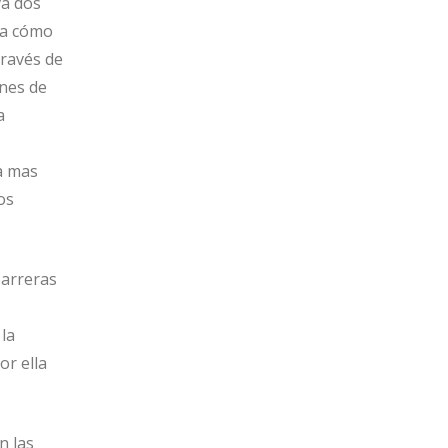
va dos
ña cómo
través de
ones de
a
la mas
os
barreras
la
or ella
n las