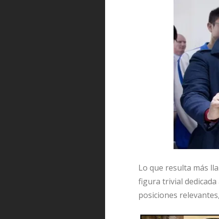
Lo que resulta más ll
figura trivial dedicad
posiciones relevantes