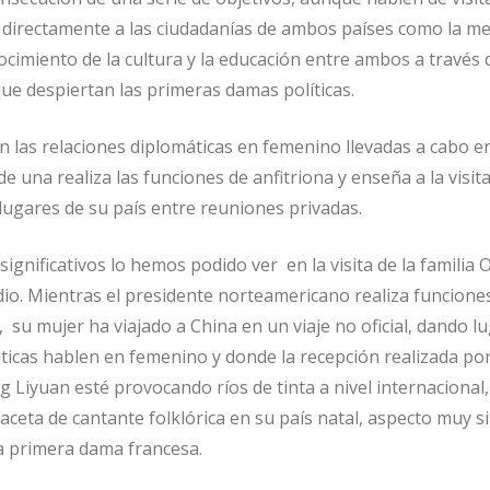
n directamente a las ciudadanías de ambos países como la me
nocimiento de la cultura y la educación entre ambos a través 
que despiertan las primeras damas políticas.
 las relaciones diplomáticas en femenino llevadas a cabo e
 una realiza las funciones de anfitriona y enseña a la visit
 lugares de su país entre reuniones privadas.
ignificativos lo hemos podido ver en la visita de la familia
dio. Mientras el presidente norteamericano realiza funcione
, su mujer ha viajado a China en un viaje no oficial, dando l
áticas hablen en femenino y donde la recepción realizada po
g Liyuan esté provocando ríos de tinta a nivel internacional,
ceta de cantante folklórica en su país natal, aspecto muy s
ta primera dama francesa.