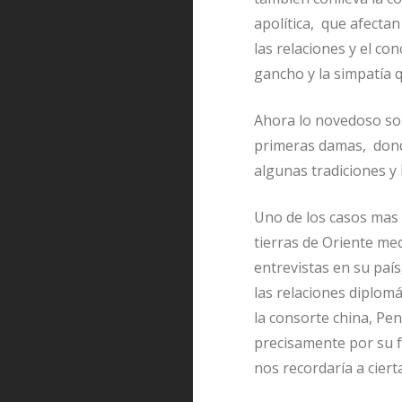
apolítica, que afecta
las relaciones y el co
gancho y la simpatía 
Ahora lo novedoso son
primeras damas, donde
algunas tradiciones y
Uno de los casos mas s
tierras de Oriente me
entrevistas en su país
las relaciones diplom
la consorte china, Pen
precisamente por su fa
nos recordaría a cier