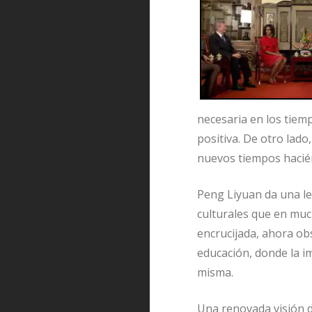
necesaria en los tiemp
positiva. De otro lado
nuevos tiempos hacié
Peng Liyuan da una le
culturales que en muc
encrucijada, ahora obs
educación, donde la im
misma.
Una renovada visión 