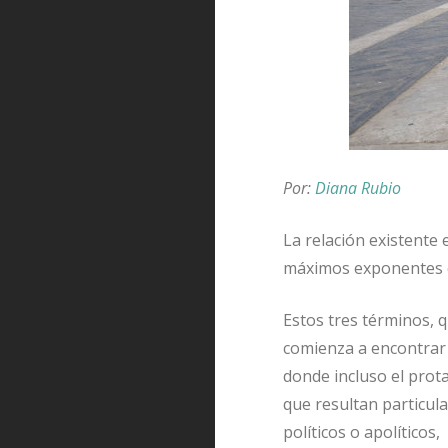
Por:
Diana Rubio
La relación existente 
máximos exponentes en
Estos tres términos, 
comienza a encontrar 
donde incluso el prot
que resultan particul
políticos o apolíticos