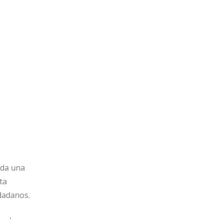
ada una
ta
udadanos.