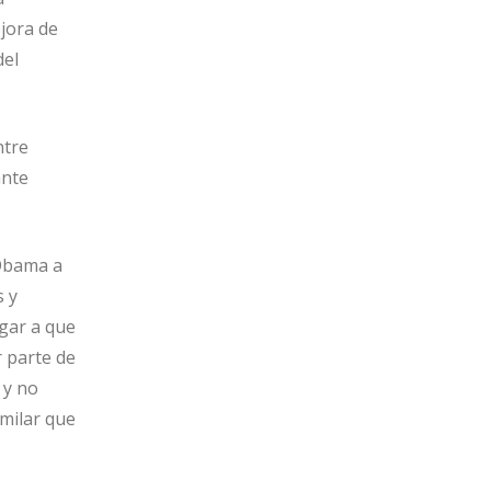
jora de
del
ntre
ante
 Obama a
s y
ugar a que
r parte de
 y no
imilar que