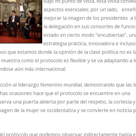
Bajo mi punto de vista, esta visita conlle
aspectos esenciales; por un lado, ense
mejorar la imagen de los presidentes a 
la delegación en sus consortes de funci
estado en cierto modo “encubiertas”, un
estrategia práctica, innovadora e incluso
os que estamos donde la opinión de la clase política no es 
, muestra como el protocolo es flexible y se va adaptando a l
ndose aún más internacional.
cción al liderazgo femenino mundial, demostrando que las 
has ocasiones hace que el protocolo se encuentre en una
erva una puerta abierta por parte del respeto, la cortesía y 
agen de la mujer se occidentaliza y se convierte en noticia p
del protocolo que podemos observar indirectamente hasta e