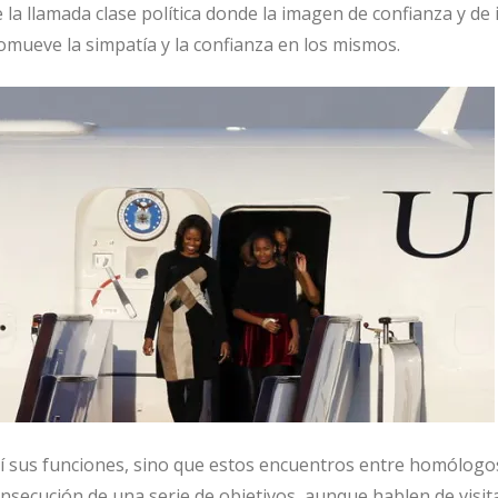
la llamada clase política donde la imagen de confianza y de
omueve la simpatía y la confianza en los mismos.
í sus funciones, sino que estos encuentros entre homólogo
onsecución de una serie de objetivos, aunque hablen de visit