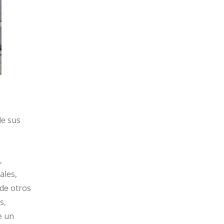
de sus
,
ales,
de otros
s,
e un