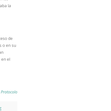
aba la
ceso de
s o en su
an
 en el
y Protocolo
g