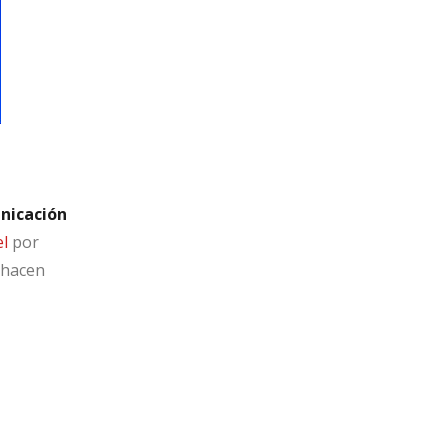
unicación
el
por
 hacen