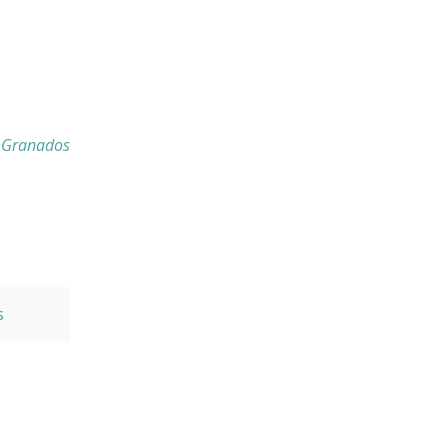
n Granados
s