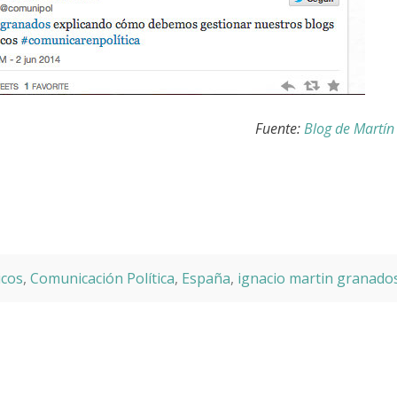
Fuente:
Blog de Martí
icos
,
Comunicación Política
,
España
,
ignacio martin granado