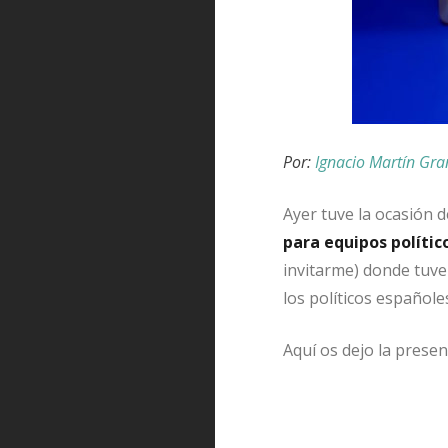
Por:
Ignacio Martín Gr
Ayer tuve la ocasión d
para equipos polític
invitarme) donde tuve
los políticos españole
Aquí os dejo la presen