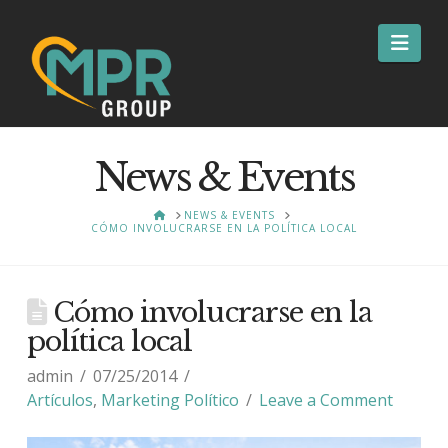
Nav
News & Events
HOME
NEWS & EVENTS
CÓMO INVOLUCRARSE EN LA POLÍTICA LOCAL
Cómo involucrarse en la
política local
admin
07/25/2014
Artículos
,
Marketing Político
Leave a Comment