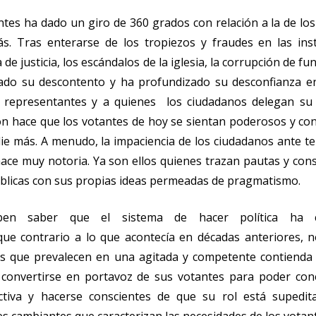
antes ha dado un giro de 360 grados con relación a la de lo
s. Tras enterarse de los tropiezos y fraudes en las inst
 de justicia, los escándalos de la iglesia, la corrupción de fu
cado su descontento y ha profundizado su desconfianza e
 representantes y a quienes los ciudadanos delegan su 
ón hace que los votantes de hoy se sientan poderosos y co
ie más. A menudo, la impaciencia de los ciudadanos ante t
ace muy notoria. Ya son ellos quienes trazan pautas y con
úblicas con sus propias ideas permeadas de pragmatismo.
ben saber que el sistema de hacer política ha 
 que contrario a lo que acontecía en décadas anteriores, 
as que prevalecen en una agitada y competente contienda e
convertirse en portavoz de sus votantes para poder con
ctiva y hacerse conscientes de que su rol está supedit