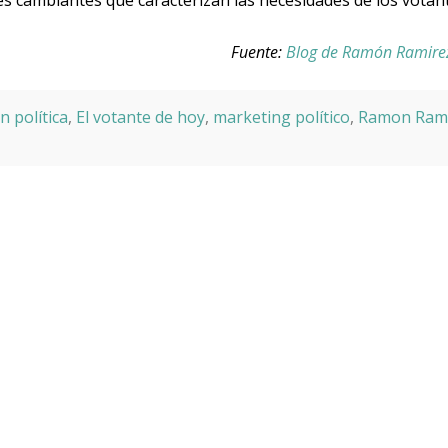
es cambiantes que caracterizan las necesidades de los votan
Fuente:
Blog de Ramón Ramire
 política
,
El votante de hoy
,
marketing político
,
Ramon Ram