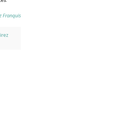
tes.
z Franquis
irez