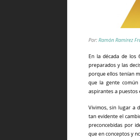
Por:
Ramón Ramirez Fr
En la década de los 
preparados y las deci
porque ellos tenían m
que la gente común t
aspirantes a puestos e
Vivimos, sin lugar a 
tan evidente el cambi
preconcebidas por ide
que en conceptos y no