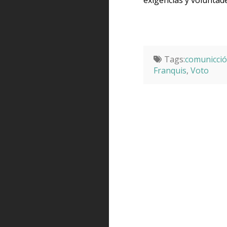
exigencias y voluntad
Tags:
comunicción
Franquis
,
Voto