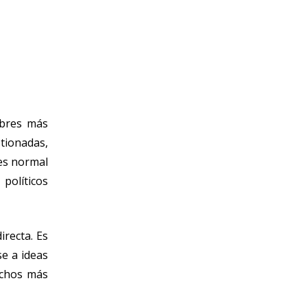
mbres más
tionadas,
 es normal
políticos
irecta. Es
se a ideas
echos más