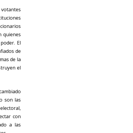
s votantes
ituciones
ncionarios
n quienes
poder. El
nfiados de
emas de la
struyen el
cambiado
no son las
lectoral,
ectar con
ado a las