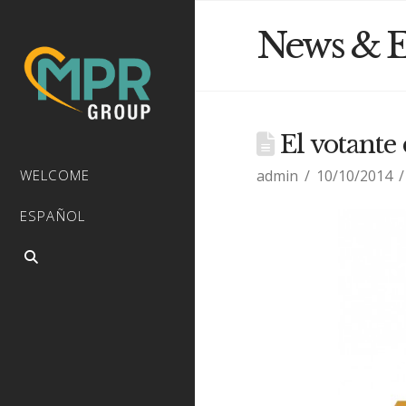
News & E
El votante
admin
10/10/2014
WELCOME
ESPAÑOL