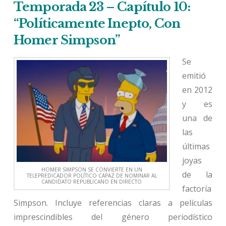
Temporada 23 – Capítulo 10:
“Políticamente Inepto, Con
Homer Simpson”
Se
emitió
en 2012
y es
una de
las
últimas
joyas
HOMER SIMPSON SE CONVIERTE EN UN
de la
TELEPREDICADOR POLÍTICO CAPAZ DE NOMINAR AL
CANDIDATO REPUBLICANO EN DIRECTO
factoría
Simpson. Incluye referencias claras a películas
imprescindibles del género periodístico