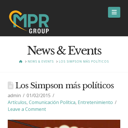
Nav
News & Events
HOME
NEWS & EVENTS
LOS SIMPSON MÁS POLÍTICOS
Los Simpson más políticos
admin
01/02/2015
Artículos
,
Comunicación Política
,
Entretenimiento
Leave a Comment