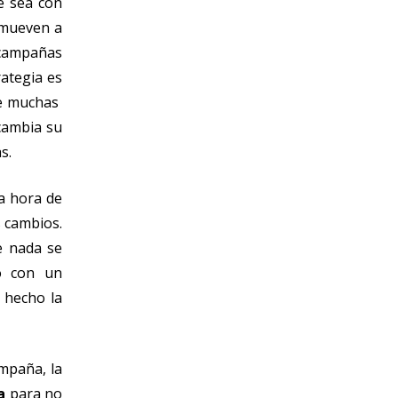
e sea con
 mueven a
s campañas
rategia es
ue muchas
cambia su
s.
a hora de
s cambios.
e nada se
do con un
a hecho la
ampaña, la
a
para no