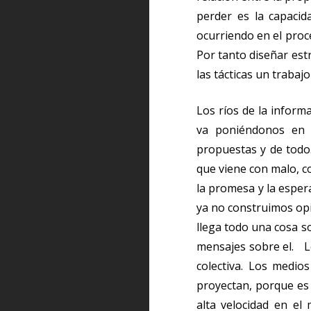
perder es la capaci
ocurriendo en el proc
Por tanto diseñar est
las tácticas un trabaj
Los ríos de la inform
va poniéndonos en u
propuestas y de todo
que viene con malo, co
la promesa y la esper
ya no construimos opi
llega todo una cosa s
mensajes sobre el. Lo
colectiva. Los medio
proyectan, porque es 
alta velocidad en el