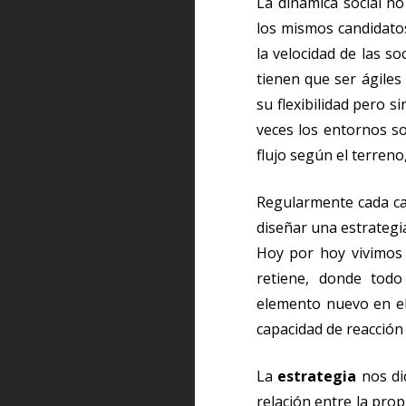
La dinámica social n
los mismos candidato
la velocidad de las s
tienen que ser ágiles
su flexibilidad pero 
veces los entornos s
flujo según el terren
Regularmente cada ca
diseñar una estrategi
Hoy por hoy vivimos 
retiene, donde todo
elemento nuevo en el 
capacidad de reacción
La
estrategia
nos dic
relación entre la prop