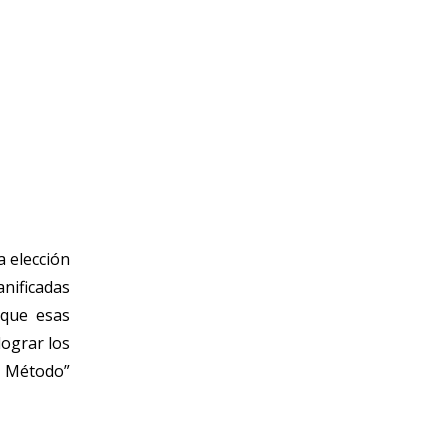
a elección
nificadas
 que esas
lograr los
n Método”