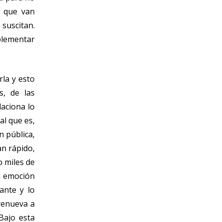
s que van
 suscitan.
mplementar
rla y esto
s, de las
aciona lo
al que es,
n pública,
an rápido,
o miles de
n emoción
ante y lo
renueva a
Bajo esta