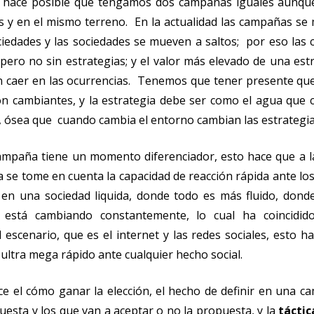
o hace posible que tengamos dos campañas iguales aunqu
s y en el mismo terreno. En la actualidad las campañas se
ociedades y las sociedades se mueven a saltos; por eso la
 pero no sin estrategias; y el valor más elevado de una est
sin caer en las ocurrencias. Tenemos que tener presente q
on cambiantes, y la estrategia debe ser como el agua que 
o, ósea que cuando cambia el entorno cambian las estrategia
mpaña tiene un momento diferenciador, esto hace que a l
a se tome en cuenta la capacidad de reacción rápida ante lo
en una sociedad liquida, donde todo es más fluido, dond
 está cambiando constantemente, lo cual ha coincidi
escenario, que es el internet y las redes sociales, esto h
 ultra mega rápido ante cualquier hecho social.
e el cómo ganar la elección, el hecho de definir en una c
uesta y los que van a aceptar o no la propuesta, y la
táctic