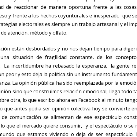
dad de reaccionar de manera oportuna frente a las cosa
eso y frente a los hechos coyunturales e inesperado que se
rategias electorales es siempre un trabajo artesanal y el i
o de atención, método y olfato.
ación están desbordados y no nos dejan tiempo para digeri
na situación de fragilidad constante, de los concepto
. La incertidumbre ha rebasado la esperanza, la gente rel
n peor y esto deja la política sin un instrumento fundament
anza. La opinión pública ha sido reemplazada por la emoció
nión sino que construimos relación emocional, llega todo t
obre otra, lo que escribo ahora en Facebook al minuto teng
 que antes podía ser opinión colectiva hoy se convierte e
s de comunicación se alimentan de ese espectáculo const
lo que el mercado quiere consumir, y el espectáculo o se 
 mundo que estamos viviendo o deja de ser espectáculo. 