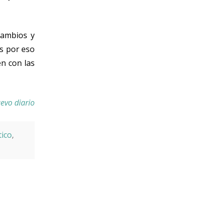
cambios y
es por eso
n con las
uevo diario
tico
,