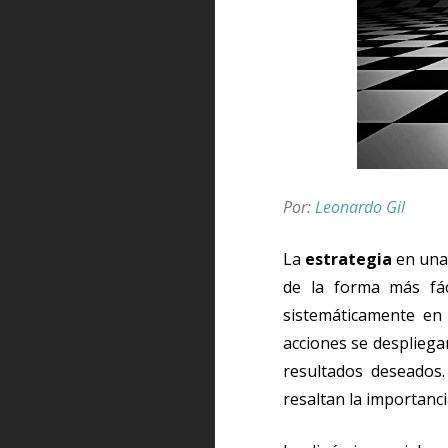
Por:
Leonardo Gil
La
estrategia
en una 
de la forma más fác
sistemáticamente en 
acciones se despliegan
resultados deseados
resaltan la importancia