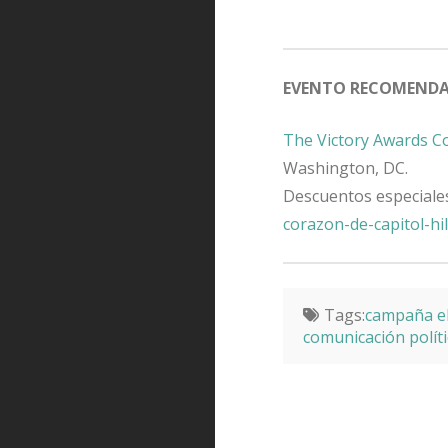
EVENTO RECOMEND
The Victory Awards C
Washington, DC.
Descuentos especiale
corazon-de-capitol-hil
Tags:
campaña el
comunicación polít