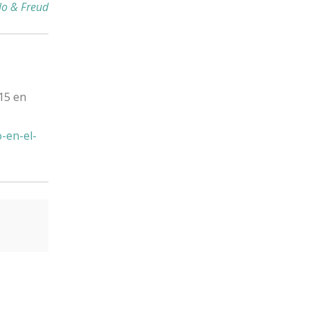
lo & Freud
015 en
o-en-el-