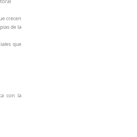
toral
ue crecen
ias de la
iales que
ta con la