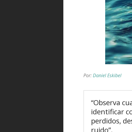
Por:
Daniel Eskibel
“Observa cua
identificar 
perdidos, de
ruido”.