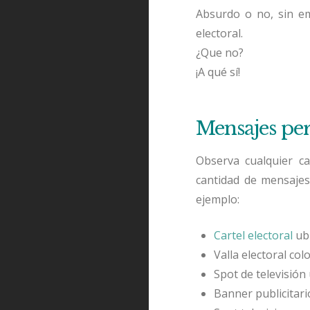
Absurdo o no, sin em
electoral.
¿Que no?
¡A qué sí!
Mensajes per
Observa cualquier ca
cantidad de mensajes 
ejemplo:
Cartel electoral
ubi
Valla electoral col
Spot de televisión
Banner publicitar