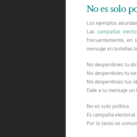
No es solo po
Los ejemplos abundan
Las
campañas electo
frecuentemente, en l
mensaje en botellas l
No desperdicies tu di
No desperdicies tu ti
No desperdicies tus id
Dale a tu mensaje un 
No es solo política.
Es campaña electoral.
Por lo tanto es comuni