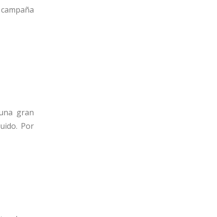
n campaña
 una gran
uido. Por