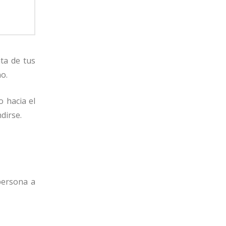
nta de tus
no.
o hacia el
dirse.
persona a