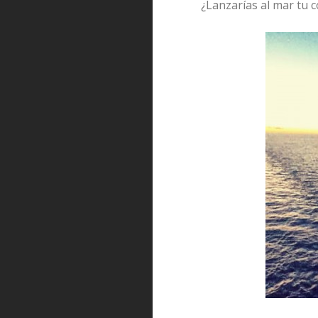
¿Lanzarías al mar tu c