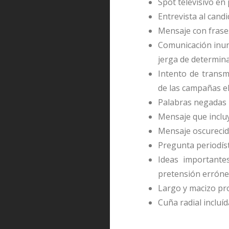
Spot televisivo e
Entrevista al can
Mensaje con frase
Comunicación inun
jerga de determin
Intento de transm
de las campañas e
Palabras negadas 
Mensaje que incluy
Mensaje oscureci
Pregunta periodís
Ideas importante
pretensión erróne
Largo y macizo pr
Cuña radial incluí