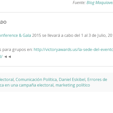
Fuente:
Blog Maquiave
ADO
onference & Gala
2015 se llevará a cabo del 1 al 3 de Julio, 2
s para grupos en:
http://victoryawards.us/la-sede-del-event
l/
◄◄
ectoral
,
Comunicación Política
,
Daniel Eskibel
,
Errores de
ica en una campaña electoral
,
marketing político