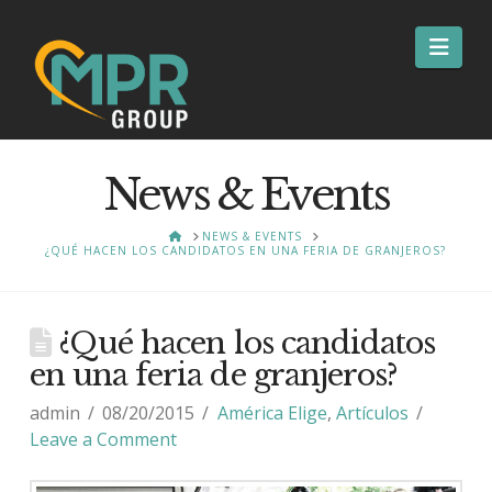
Nav
News & Events
HOME
NEWS & EVENTS
¿QUÉ HACEN LOS CANDIDATOS EN UNA FERIA DE GRANJEROS?
¿Qué hacen los candidatos
en una feria de granjeros?
admin
08/20/2015
América Elige
,
Artículos
Leave a Comment