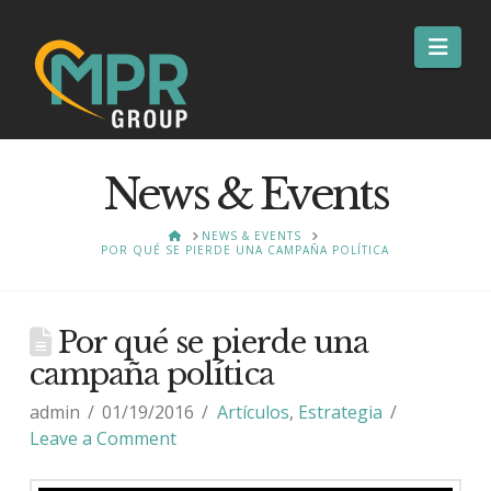
Nav
News & Events
HOME
NEWS & EVENTS
POR QUÉ SE PIERDE UNA CAMPAÑA POLÍTICA
Por qué se pierde una
campaña política
admin
01/19/2016
Artículos
,
Estrategia
Leave a Comment