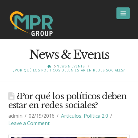
Nav
News & Events
HOME
NEWS & EVENTS
¿POR QUÉ LOS POLÍTICOS DEBEN ESTAR EN REDES SOCIALES?
¿Por qué los políticos deben
estar en redes sociales?
admin
02/19/2016
Artículos
,
Política 2.0
Leave a Comment