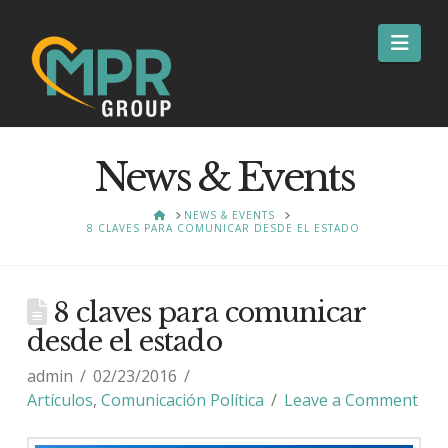
Nav
News & Events
HOME
NEWS & EVENTS
8 CLAVES PARA COMUNICAR DESDE EL ESTADO
8 claves para comunicar
desde el estado
admin
02/23/2016
Artículos
,
Comunicación Política
Leave a Comment