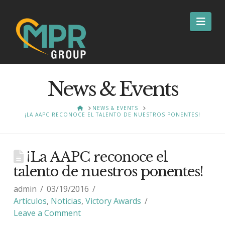
Nav
News & Events
HOME
NEWS & EVENTS
¡LA AAPC RECONOCE EL TALENTO DE NUESTROS PONENTES!
¡La AAPC reconoce el
talento de nuestros ponentes!
admin
03/19/2016
Artículos
,
Noticias
,
Victory Awards
Leave a Comment