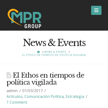
Nav
News & Events
HOME
NEWS & EVENTS
EL ETHOS EN TIEMPOS DE POLÍTICA VIGILADA
El Ethos en tiempos de
política vigilada
admin
01/03/2017
Artículos
,
Comunicación Política
,
Estrategia
1 Comment