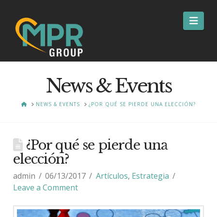
Nav
News & Events
HOME
NEWS & EVENTS
¿POR QUÉ SE PIERDE UNA ELECCIÓN?
¿Por qué se pierde una
elección?
admin
06/13/2017
Artículos
,
Estrategia
Leave a Comment