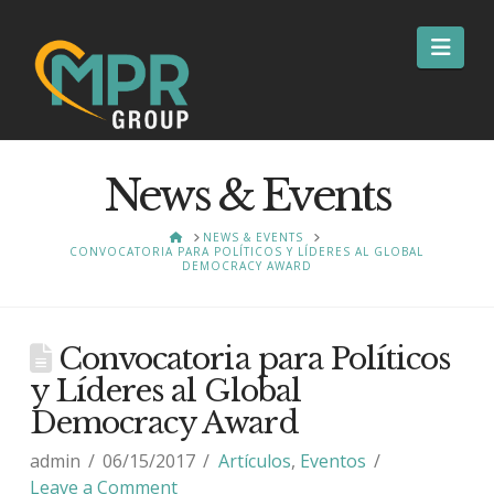
Nav
News & Events
HOME
NEWS & EVENTS
CONVOCATORIA PARA POLÍTICOS Y LÍDERES AL GLOBAL
DEMOCRACY AWARD
Convocatoria para Políticos
y Líderes al Global
Democracy Award
admin
06/15/2017
Artículos
,
Eventos
Leave a Comment