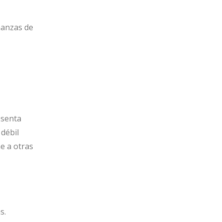
ñanzas de
esenta
 débil
ne a otras
s.