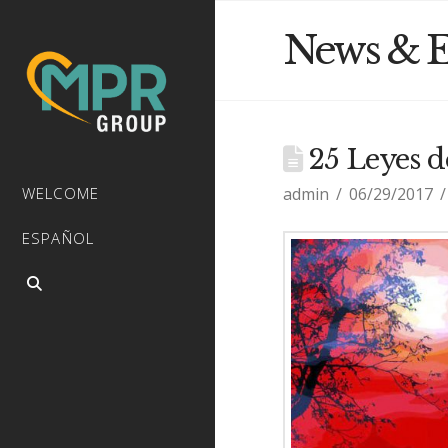
News & E
25 Leyes d
admin
06/29/2017
WELCOME
ESPAÑOL