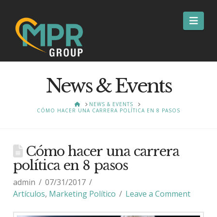
Nav
News & Events
HOME
NEWS & EVENTS
CÓMO HACER UNA CARRERA POLÍTICA EN 8 PASOS
Cómo hacer una carrera
política en 8 pasos
admin
07/31/2017
Artículos
,
Marketing Político
Leave a Comment