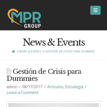
Nav
News & Events
HOME
NEWS & EVENTS
GESTIÓN DE CRISIS PARA DUMMIES
Gestión de Crisis para
Dummies
admin
08/17/2017
Artículos
,
Estrategia
Leave a Comment