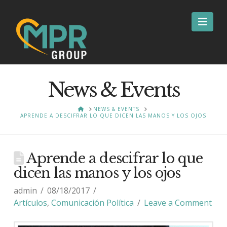
Nav
News & Events
HOME
NEWS & EVENTS
APRENDE A DESCIFRAR LO QUE DICEN LAS MANOS Y LOS OJOS
Aprende a descifrar lo que
dicen las manos y los ojos
admin
08/18/2017
Artículos
,
Comunicación Política
Leave a Comment