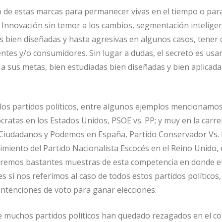
to de estas marcas para permanecer vivas en el tiempo o par
l! Innovación sin temor a los cambios, segmentación inteligen
s bien diseñadas y hasta agresivas en algunos casos, tener 
ientes y/o consumidores. Sin lugar a dudas, el secreto es usar
a sus metas, bien estudiadas bien diseñadas y bien aplicada
os partidos políticos, entre algunos ejemplos mencionamos
cratas en los Estados Unidos, PSOE vs. PP; y muy en la carr
Ciudadanos y Podemos en España, Partido Conservador Vs. 
imiento del Partido Nacionalista Escocés en el Reino Unido, e
remos bastantes muestras de esta competencia en donde el
s si nos referimos al caso de todos estos partidos políticos,
intenciones de voto para ganar elecciones.
e muchos partidos políticos han quedado rezagados en el c