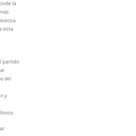
onde la
 más
gaseosa
s esta
l partido
ue
e del
in y
iosos.
ar