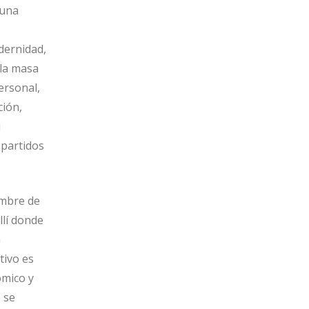
 una
dernidad,
 la masa
personal,
ción,
u
 partidos
ombre de
llí donde
á
tivo es
ómico y
 se