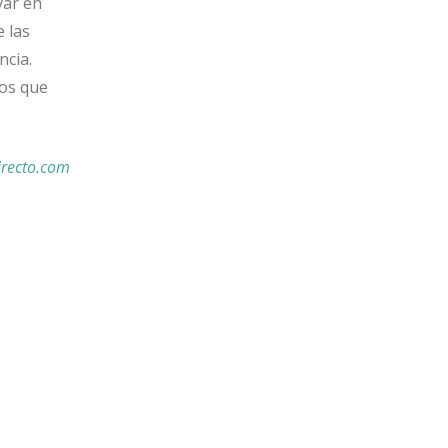
var en
e las
ncia.
ros que
irecto.com