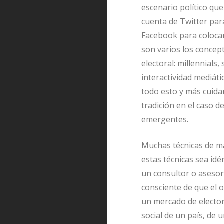
escenario político q
cuenta de Twitter par
Facebook para colocar 
son varios los concep
electoral: millennials,
interactividad mediáti
todo esto y más cuidan
tradición en el caso d
emergentes.
Muchas técnicas de ma
estas técnicas sea idé
un consultor o asesor 
consciente de que el o
un mercado de elector
social de un país, de 