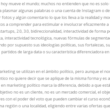
ue hoy mueve el mundo; muchos no entienden que no es solo
a plasmar algunas palabras o una cuenta de Instagram o de
fotos y algún comentario lo que los lleva a la realidad y mo
tos a comprender para estimular e involucrar eficazmente a
 startups, 2.0, 3.0, bidireccionalidad, interactividad de forma 
ca, interactividad tecnológica, nuevas fórmulas de segmenta
do por supuesto sus ideologías políticas, sus fortalezas, s
e partidos de larga data o su característica diferenciadora en
rketing se utilizan en el ámbito político, pero aunque el n
ntico no quiere decir que se aplique de la misma forma y es a
en marketing político marca la diferencia, debido a que est
bjetivo no es un cliente, no es un mercado comercial, el obje
es con el poder del voto que pueden cambiar el curso econ
una región o una localidad, eligiendo entre varias ofertas que