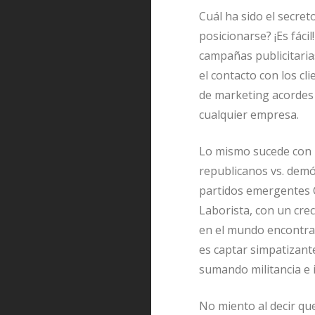
Cuál ha sido el secre
posicionarse? ¡Es fáci
campañas publicitaria
el contacto con los cl
de marketing acordes 
cualquier empresa.
Lo mismo sucede con l
republicanos vs. demó
partidos emergentes 
Laborista, con un crec
en el mundo encontra
es captar simpatizante
sumando militancia e 
No miento al decir qu