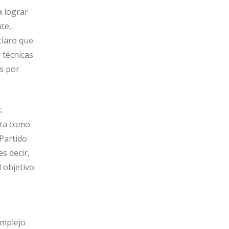
a lograr
te,
claro que
 técnicas
s por
:
era como
Partido
s decir,
 objetivo
omplejo