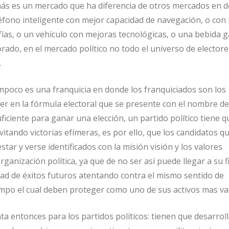
ás es un mercado que ha diferencia de otros mercados en d
éfono inteligente con mejor capacidad de navegación, o con
afías, o un vehículo con mejoras tecnológicas, o una bebida 
rado, en el mercado político no todo el universo de electore
.
ampoco es una franquicia en donde los franquiciados son los
er en la fórmula electoral que se presente con el nombre de
iciente para ganar una elección, un partido político tiene q
itando victorias efímeras, es por ello, que los candidatos qu
ar y verse identificados con la misión visión y los valores
anización política, ya que de no ser así puede llegar a su f
dad de éxitos futuros atentando contra el mismo sentido de
mpo el cual deben proteger como uno de sus activos mas val
a entonces para los partidos políticos: tienen que desarroll