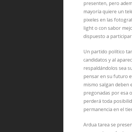
presenten, pero adem
mayoría quiere un tel
pixeles en las fotogr
light o con sabor mejo
dispuesto a participar
Un partido político t
candidatos y al aparec
respaldándolos sea suf
pensar en su futuro ev
mismo salgan deben est
pregonadas por esa org
perderá toda posibili
permanencia en el tie
Ardua tarea se present