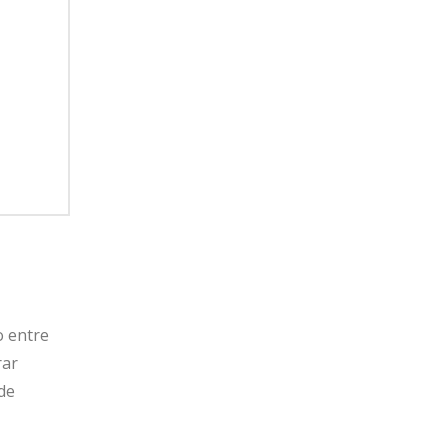
o entre
rar
de