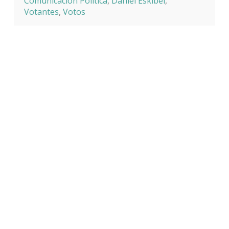
Comunicación Política
,
Daniel Eskibel
,
Votantes
,
Votos