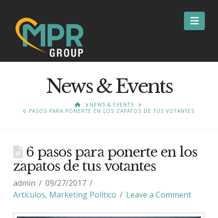
Nav
News & Events
HOME
NEWS & EVENTS
6 PASOS PARA PONERTE EN LOS ZAPATOS DE TUS VOTANTES
6 pasos para ponerte en los
zapatos de tus votantes
admin
09/27/2017
Artículos
,
Marketing Político
Leave a Comment