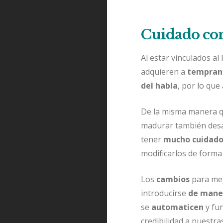
Cuidado con
Al estar vinculados al
adquieren a
tempran
del habla
, por lo qu
De la misma manera qu
madurar también des
tener
mucho cuidad
modificarlos de forma
Los
cambios
para mej
introducirse
de mane
se
automaticen
y fu
credibilidad a nuestr