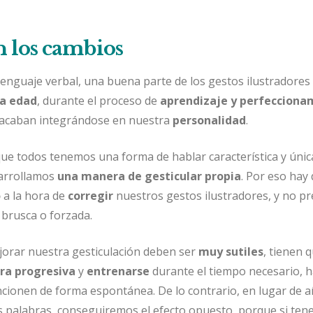
 los cambios
 lenguaje verbal, una buena parte de los gestos ilustradores
a edad
, durante el proceso de
aprendizaje y perfecciona
e acaban integrándose en nuestra
personalidad
.
e todos tenemos una forma de hablar característica y única
arrollamos
una manera de gesticular propia
. Por eso hay
o
a la hora de
corregir
nuestros gestos ilustradores, y no p
 brusca o forzada.
orar nuestra gesticulación deben ser
muy sutiles
, tienen 
ra progresiva
y
entrenarse
durante el tiempo necesario, 
ncionen de forma espontánea. De lo contrario, en lugar de a
as palabras, conseguiremos el efecto opuesto, porque si te