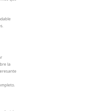
ndable
s.
ar
bre la
teresante
ompleto.