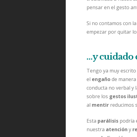
pensar en el gesto ant
Si no contamos con l
empezar por quitar l
…y cuidado 
Tengo ya muy escrito
el
engaño
de manera i
conducta no verbal y 
sobre los
gestos ilus
al
mentir
reducimos s
Esta
parálisis
podría 
nuestra
atención
y
r