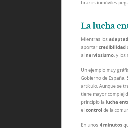
brazos inmóviles pega
La lucha ent
Mientras los
adapta
aportar
credibilidad
al
nerviosismo
, y lo
Un ejemplo muy gráfic
Gobierno de España,
artículo. Aunque se t
tiene mayor complejid
principio la
lucha ent
el
control
de la comun
En unos
4 minutos
qu