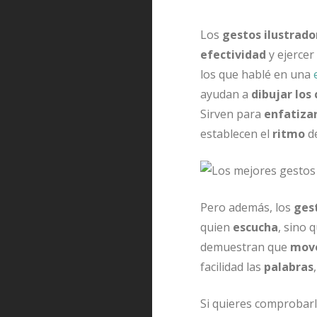
Los
gestos ilustrado
efectividad
y ejercer
los que hablé en una
ayudan a
dibujar los
Sirven para
enfatiza
establecen el
ritmo
d
Pero además, los
gest
quien
escucha
, sino
demuestran que
move
facilidad las
palabras
Si quieres comprobarl