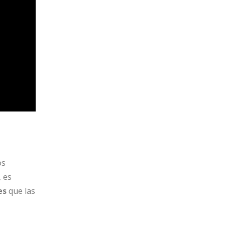
os
, es
es
que las