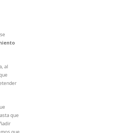
 se
miento
, al
 que
retender
que
hasta que
ñadir
nemos que