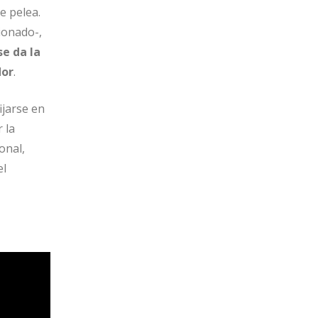
e pelea.
ionado-,
se da la
or
.
fijarse en
 la
onal,
el