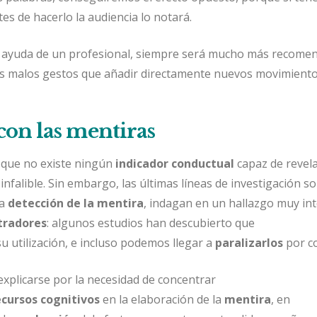
es de hacerlo la audiencia lo notará.
a ayuda de un profesional, siempre será mucho más recome
os malos gestos que añadir directamente nuevos movimiento
con las mentiras
 que no existe ningún
indicador conductual
capaz de revel
nfalible. Sin embargo, las últimas líneas de investigación so
la
detección de la mentira
, indagan en un hallazgo muy in
tradores
: algunos estudios han descubierto que
u utilización, e incluso podemos llegar a
paralizarlos
por c
explicarse por la necesidad de concentrar
ecursos cognitivos
en la elaboración de la
mentira
, en