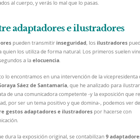
dos al cuerpo, y verás lo mal que lo pasas.
re adaptadores e ilustradores
dores
pueden transmitir
inseguridad
, los
ilustradores
pue
a quien los utiliza de forma natural. Los primeros suelen vin
s segundos a la
elocuencia
.
o lo encontramos en una intervención de la vicepresidenta 
Soraya Sáez de Santamaría
, que he analizado para ilustrar
rata de una comunicadora competente -y la exposición que re
ad, por ser un tema positivo y que domina-, podemos ver d
re gestos adaptadores e ilustradores
por hacerse con
icación.
e dura la exposición original, se contabilizan
9 adaptadore