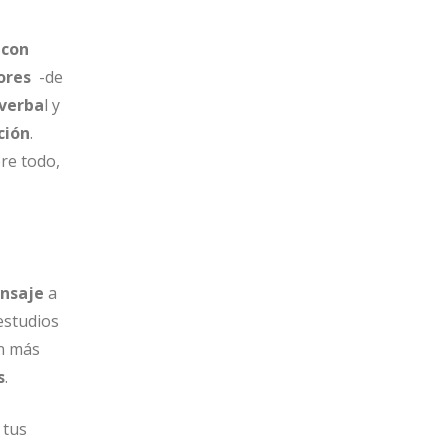
 con
ores
-de
 verba
l y
ción
.
re todo,
nsaje
a
estudios
n más
s
.
 tus