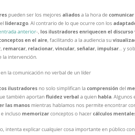
res
pueden ser los mejores
aliados
a la hora de
comunicar
 el
liderazgo
. Al contrario de lo que ocurre con los
adaptad
entrada anterior
-,
los ilustradores
enriquecen el discurso
 conceptos en el aire
, facilitando a la audiencia su
visualiza
r
,
remarcar
,
relacionar
,
vincular
,
señalar
,
impulsar
… y sob
e la intervención.
os ilustradores
no solo simplifican la
comprensión
del
me
 que también aportan
fluidez verbal
a quien
habla
. Algunos 
r las manos
mientras hablamos nos permite encontrar co
, e incluso
memorizar
conceptos o hacer
cálculos mentale
o, intenta explicar cualquier cosa importante en público con