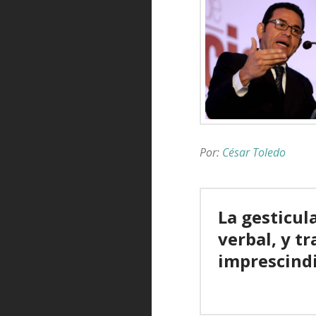
Por:
César Toledo
La gesticul
verbal, y t
imprescindi