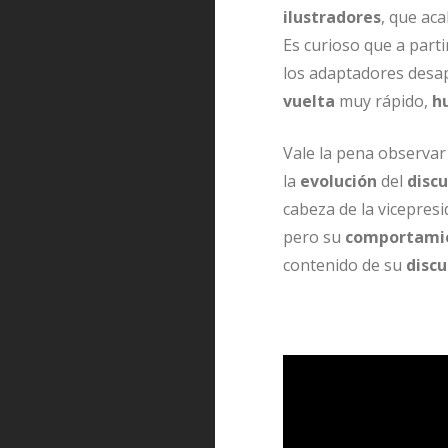
ilustradores
, que ac
Es curioso que a parti
los adaptadores desa
vuelta
muy rápido,
h
Vale la pena observar 
la
evolución
del
disc
cabeza de la vicepres
pero su
comportamie
contenido de su
discu