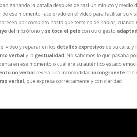
aban ganando la batalla después de casi un minuto y medio d
r de ese momento -acelerado en el vídeo para facilitar su vis
parecen por completo hasta que termina de hablar, cuando
uye
del micrófono y
se toca el pelo
con otro gesto
adaptad
el vídeo y reparar en los
detalles expresivos
de su cara, y 
urso verbal
y la
gestualidad
. No sabemos lo que pasaba por
identa en ese momento o cuál era su auténtico estado emoci
nto no verbal
revela una incomodidad
incongruente
con 
rso verbal
, que expresa correctamente y con claridad.