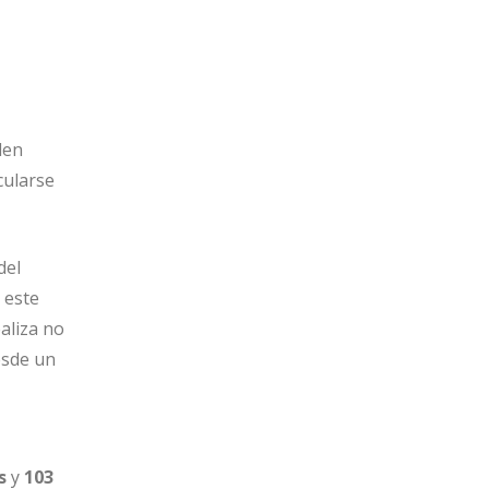
den
cularse
del
 este
aliza no
esde un
s
y
103