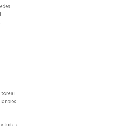
redes
l
s
itorear
sionales
y tuitea.