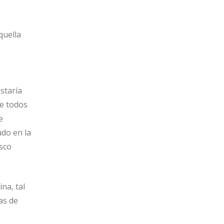
quella
staría
e todos
e
ado en la
sco
na, tal
as de