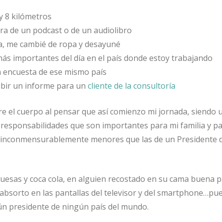
y 8 kilómetros
ra de un podcast o de un audiolibro
a, me cambié de ropa y desayuné
s más importantes del día en el país donde estoy trabajando
a encuesta de ese mismo país
ibir un informe para un
cliente de la consultoría
rre el cuerpo al pensar que así comienzo mi jornada, siendo 
n responsabilidades que son importantes para mi familia y p
n inconmensurablemente menores que las de un Presidente d
esas y coca cola, en alguien recostado en su cama buena pa
bsorto en las pantallas del televisor y del smartphone…pu
ún presidente de ningún país del mundo.