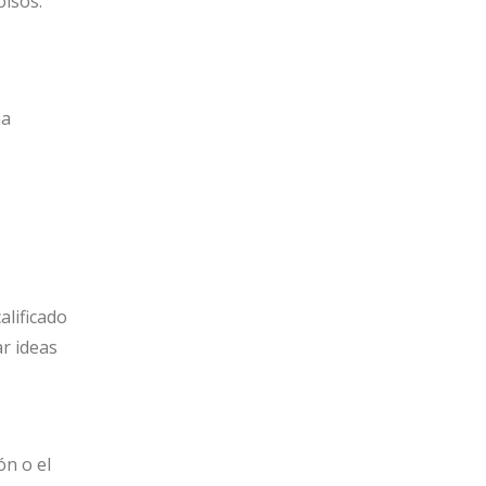
lsos.
ha
alificado
r ideas
ón o el