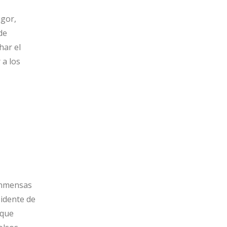
igor,
de
har el
 a los
 inmensas
sidente de
 que