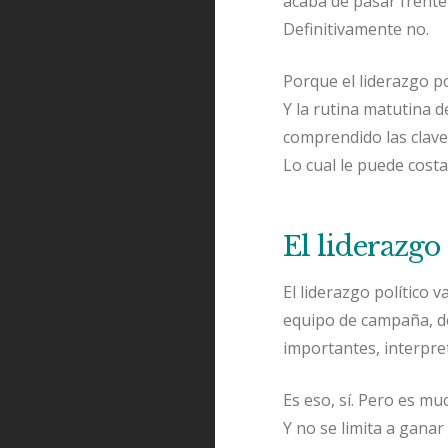
acaba de pasar frente
Definitivamente no.
Porque el liderazgo po
Y la rutina matutina d
comprendido las clave
Lo cual le puede costa
El liderazgo 
El liderazgo político 
equipo de campaña, d
importantes, interpret
Es eso, sí. Pero es mu
Y no se limita a ganar 