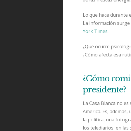
Lo que hace durante es
La información surge 
York Times
.
¿Qué ocurre psicológi
¿Cómo afecta esa rutin
¿Cómo comie
presidente?
La Casa Blanca no es 
América. Es, además, 
la política, una fotog
los telediarios, en las 