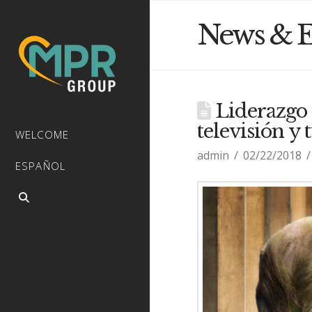
News & E
Liderazgo 
televisión y 
WELCOME
admin
02/22/2018
ESPAÑOL