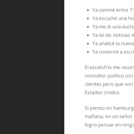
Ya caminé entre 7 
Ya escuché una ho
Ya me di una duch
Ya leí las noticia
Ya analicé la nuev
Ya comencé a escr
El escalofrío me reco
consultor político co
clientes pero que so
Estados Unidos.
Si pienso en hamburgu
mañana, en un señor a
logro pensar en ning