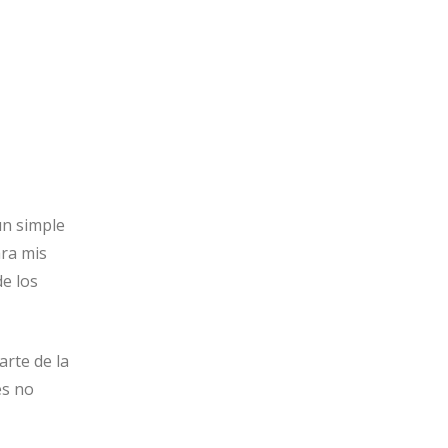
un simple
ara mis
e los
rte de la
es no