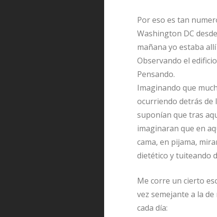
Por eso es tan numero
Washington DC desde 
mañana yo estaba allí
Observando el edifici
Pensando.
Imaginando que muchos
ocurriendo detrás de
suponían que tras aqu
imaginaran que en aqu
cama, en pijama, mir
dietético y tuiteando 
Me corre un cierto es
vez semejante a la de
cada día: