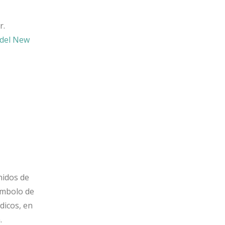
r.
 del New
nidos de
ímbolo de
dicos, en
.