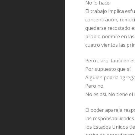
No lo hace.
El trabajo implica esfu
concentración, remoció
quedarse recostado en 
propio nombre en las n
cuatro vientos las pri
Pero claro: también el
Por supuesto que sí.
Alguien podría agrega
Pero no.
No es así. No tiene e
El poder apareja resp
las responsabilidades.
los Estados Unidos ti