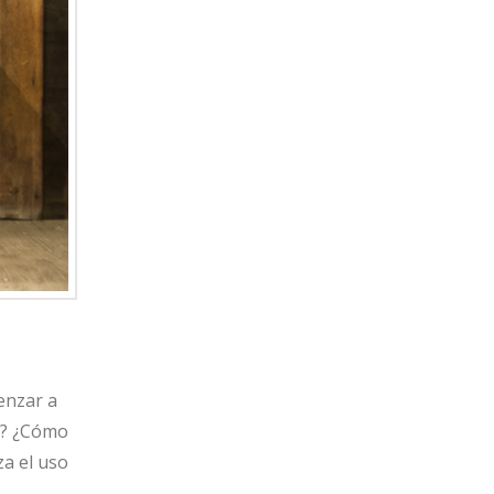
enzar a
da? ¿Cómo
a el uso