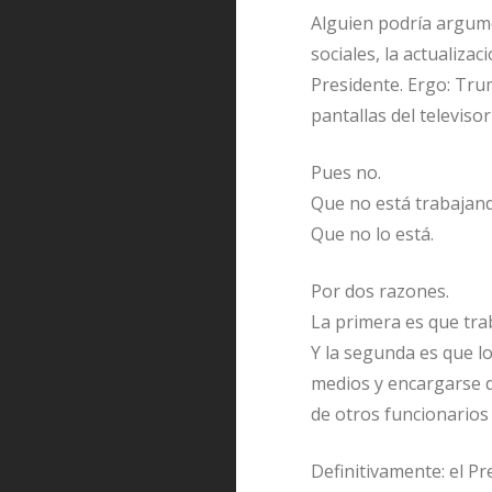
Alguien podría argum
sociales, la actualiza
Presidente. Ergo: Tru
pantallas del televisor
Pues no.
Que no está trabajand
Que no lo está.
Por dos razones.
La primera es que tra
Y la segunda es que l
medios y encargarse d
de otros funcionarios
Definitivamente: el Pr