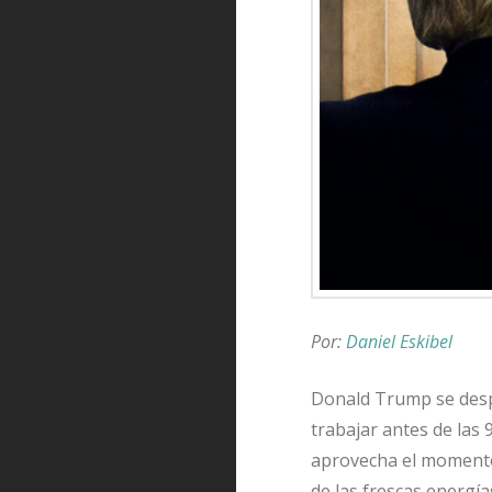
Por:
Daniel Eskibel
Donald Trump se despi
trabajar antes de las
aprovecha el momento
de las frescas energí