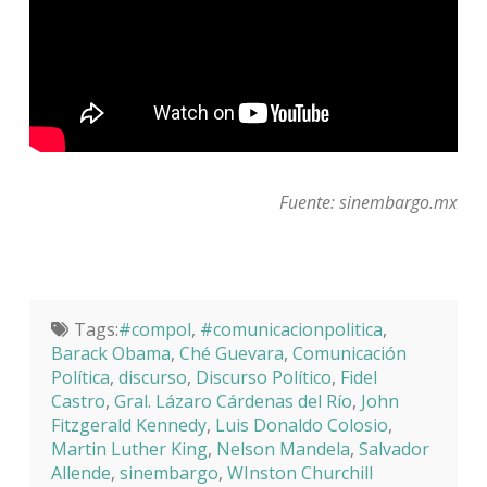
Fuente: sinembargo.mx
Tags:
#compol
,
#comunicacionpolitica
,
Barack Obama
,
Ché Guevara
,
Comunicación
Política
,
discurso
,
Discurso Político
,
Fidel
Castro
,
Gral. Lázaro Cárdenas del Río
,
John
Fitzgerald Kennedy
,
Luis Donaldo Colosio
,
Martin Luther King
,
Nelson Mandela
,
Salvador
Allende
,
sinembargo
,
WInston Churchill