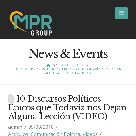
Nav
News & Events
HOME
NEWS & EVENTS
10 DISCURSOS POLÍTICOS ÉPICOS QUE TODAVÍA NOS DEJAN
ALGUNA LECCIÓN (VIDEO)
10 Discursos Políticos
Épicos que Todavía nos Dejan
Alguna Lección (VIDEO)
admin
05/08/2018
Artículos
,
Comunicación Política
,
Videos