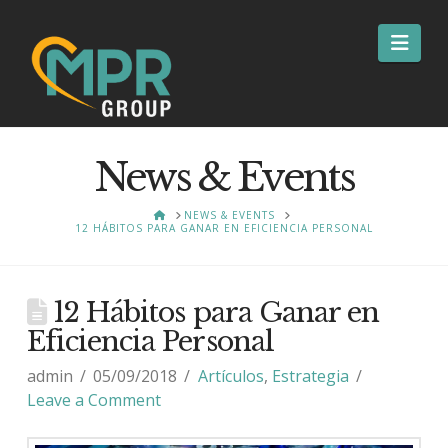
Nav
News & Events
HOME
NEWS & EVENTS
12 HÁBITOS PARA GANAR EN EFICIENCIA PERSONAL
12 Hábitos para Ganar en
Eficiencia Personal
admin
05/09/2018
Artículos
,
Estrategia
Leave a Comment