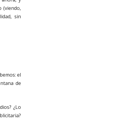
o (viendo,
idad, sin
abemos: el
entana de
dios? ¿Lo
icitaria?