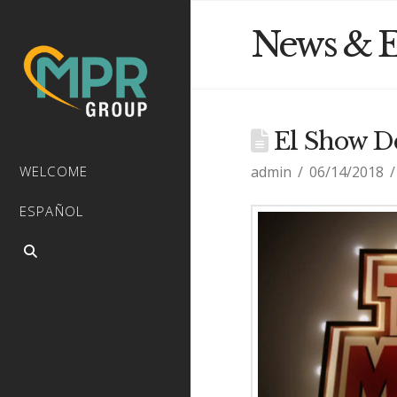
News & E
El Show Deb
admin
06/14/2018
WELCOME
ESPAÑOL