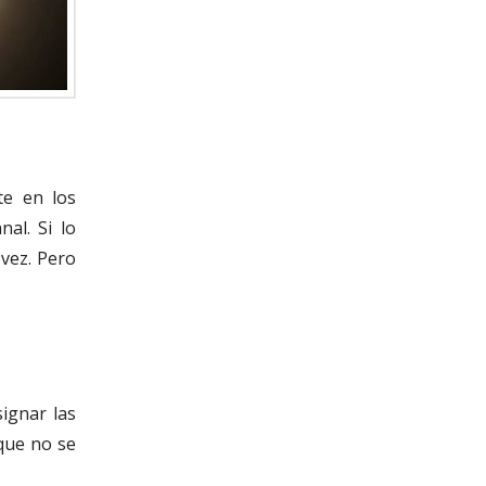
te en los
al. Si lo
 vez. Pero
ignar las
 que no se