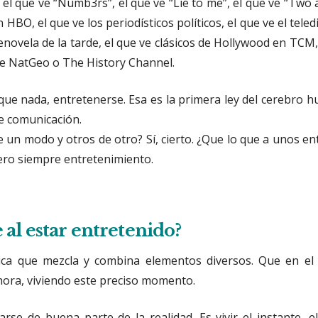
el que ve “Numb3rs”, el que ve “Lie to me”, el que ve “Two 
 HBO, el que ve los periodísticos políticos, el que ve el teledi
lenovela de la tarde, el que ve clásicos de Hollywood en TCM,
 ve NatGeo o The History Channel.
ue nada, entretenerse. Esa es la primera ley del cerebro 
e comunicación.
 un modo y otros de otro? Sí, cierto. ¿Que lo que a unos en
ero siempre entretenimiento.
 al estar entretenido?
ica que mezcla y combina elementos diversos. Que en el
ahora, viviendo este preciso momento.
arse de buena parte de la realidad. Es vivir el instante, e