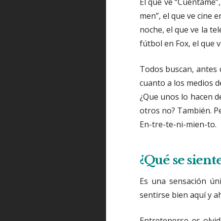
El que ve “Cuéntame”, 
men”, el que ve cine en
noche, el que ve la te
fútbol en Fox, el que
Todos buscan, antes q
cuanto a los medios d
¿Que unos lo hacen de
otros no? También. P
En-tre-te-ni-mien-to.
¿Qué se siente
Es una sensación ún
sentirse bien aquí y 
Entretenerse es olvid