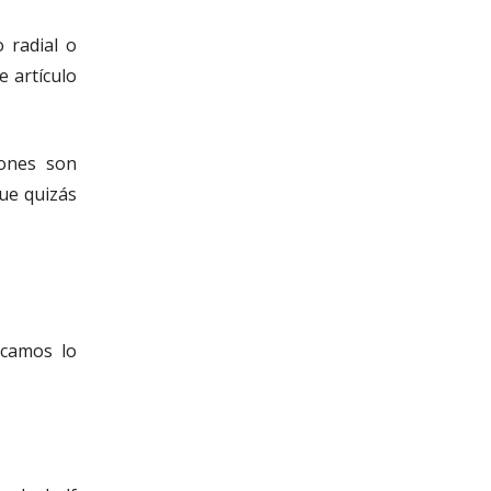
 radial o
 artículo
iones son
ue quizás
scamos lo