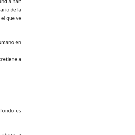
and a half
ario de la
 el que ve
humano en
tretiene a
 fondo es
l ahora, y