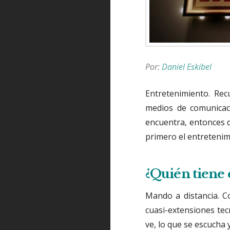
Por:
Daniel Eskibel
Entretenimiento. Rec
medios de comunicaci
encuentra, entonces d
primero el entretenim
¿Quién tiene 
Mando a distancia. C
cuasi-extensiones tec
ve, lo que se escucha